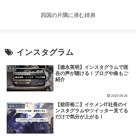
四国の片隅に潜む姉弟
インスタグラム
【徳永英明】インスタグラムで現
音楽
在の声が聴ける！ブログや曲もご
紹介
2020.09.26
【前田裕二】イケメンIT社長のイ
有名人とか
ンスタグラムやツイッター見てる
だけで気分が上がる！