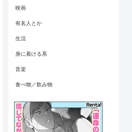
映画
有名人とか
生活
身に着ける系
音楽
食べ物／飲み物