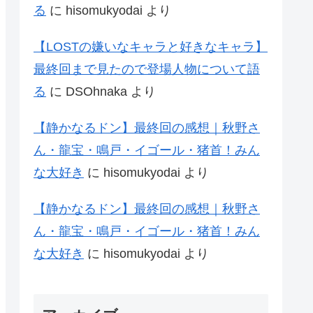
る
に
hisomukyodai
より
【LOSTの嫌いなキャラと好きなキャラ】
最終回まで見たので登場人物について語
る
に
DSOhnaka
より
【静かなるドン】最終回の感想｜秋野さ
ん・龍宝・鳴戸・イゴール・猪首！みん
な大好き
に
hisomukyodai
より
【静かなるドン】最終回の感想｜秋野さ
ん・龍宝・鳴戸・イゴール・猪首！みん
な大好き
に
hisomukyodai
より