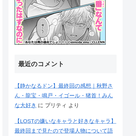
最近のコメント
【静かなるドン】最終回の感想｜秋野さ
ん・龍宝・鳴戸・イゴール・猪首！みん
な大好き
に
プリティ
より
【LOSTの嫌いなキャラと好きなキャラ】
最終回まで見たので登場人物について語