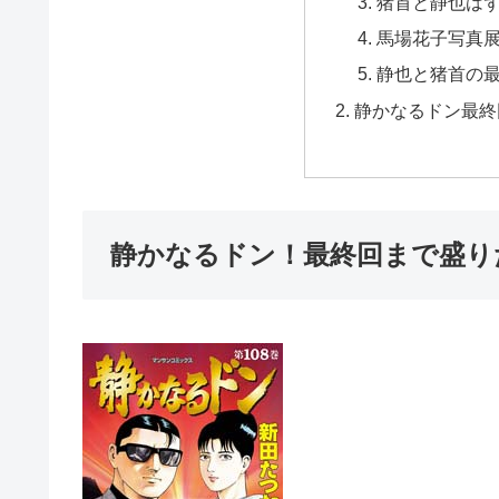
猪首と静也は
馬場花子写真
静也と猪首の
静かなるドン最終
静かなるドン！最終回まで盛り