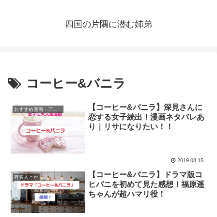
四国の片隅に潜む姉弟
コーヒー&バニラ
【コーヒー&バニラ】深見さんに
おすすめ漫画・アニメ
恋する女子続出！漫画ネタバレあ
り｜リサになりたい！！
2019.08.15
【コーヒー&バニラ】ドラマ版コ
有名人とか
ヒバニを初めて見た感想！福原遥
ちゃんが超ハマリ役！