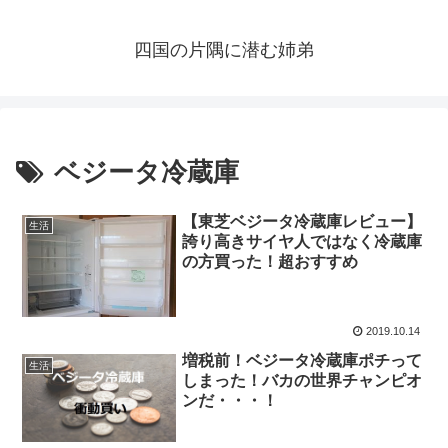
四国の片隅に潜む姉弟
ベジータ冷蔵庫
【東芝ベジータ冷蔵庫レビュー】
生活
誇り高きサイヤ人ではなく冷蔵庫
の方買った！超おすすめ
2019.10.14
増税前！ベジータ冷蔵庫ポチって
生活
しまった！バカの世界チャンピオ
ンだ・・・！