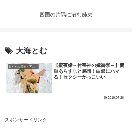
四国の片隅に潜む姉弟
大海とむ
【蜜夜婚～付喪神の嫁御寮～】簡
おすすめ漫画・アニメ
単あらすじと感想！白銀にハマ
る！セクシーかっこいい
2019.07.26
スポンサードリンク