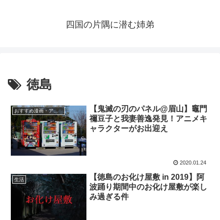
四国の片隅に潜む姉弟
徳島
【鬼滅の刃のパネル@眉山】竈門
おすすめ漫画・アニメ
禰豆子と我妻善逸発見！アニメキ
ャラクターがお出迎え
2020.01.24
【徳島のお化け屋敷 in 2019】阿
生活
波踊り期間中のお化け屋敷が楽し
み過ぎる件