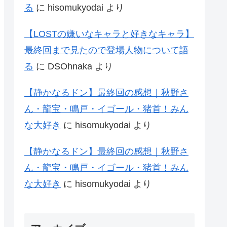
る
に
hisomukyodai
より
【LOSTの嫌いなキャラと好きなキャラ】
最終回まで見たので登場人物について語
る
に
DSOhnaka
より
【静かなるドン】最終回の感想｜秋野さ
ん・龍宝・鳴戸・イゴール・猪首！みん
な大好き
に
hisomukyodai
より
【静かなるドン】最終回の感想｜秋野さ
ん・龍宝・鳴戸・イゴール・猪首！みん
な大好き
に
hisomukyodai
より