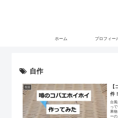
ホーム
プロフィー
自作
【
生活
件
台風
って
果物
ーの