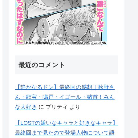
最近のコメント
【静かなるドン】最終回の感想｜秋野さ
ん・龍宝・鳴戸・イゴール・猪首！みん
な大好き
に
プリティ
より
【LOSTの嫌いなキャラと好きなキャラ】
最終回まで見たので登場人物について語