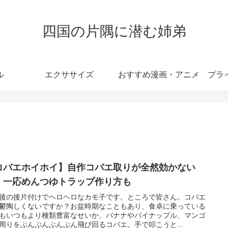
四国の片隅に潜む姉弟
ル
エクササイズ
おすすめ漫画・アニメ
プラ
コバエホイホイ】自作コバエ取りが全然効かない
！一応めんつゆトラップ作り方も
後の後片付けでヘロヘロなカモ子です。ところで皆さん。コバエ
鬱陶しくないですか？お盆時期なこともあり、食卓に乗っている
もいつもより種類豊富なせいか、バナナやパイナップル、マンゴ
周りをぶんぶんぶんぶん飛び回るコバエ。手で叩こうと...