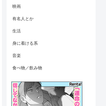
映画
有名人とか
生活
身に着ける系
音楽
食べ物／飲み物