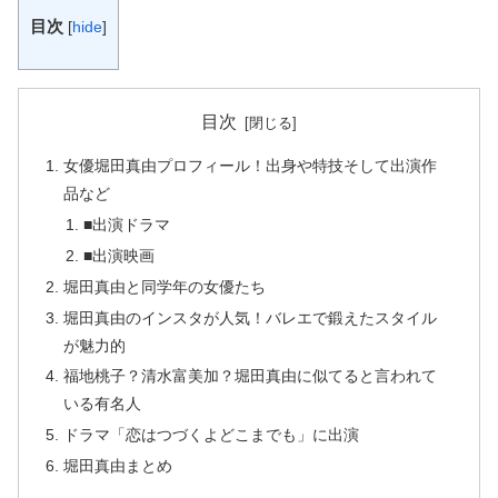
目次
[
hide
]
目次
女優堀田真由プロフィール！出身や特技そして出演作
品など
■出演ドラマ
■出演映画
堀田真由と同学年の女優たち
堀田真由のインスタが人気！バレエで鍛えたスタイル
が魅力的
福地桃子？清水富美加？堀田真由に似てると言われて
いる有名人
ドラマ「恋はつづくよどこまでも」に出演
堀田真由まとめ