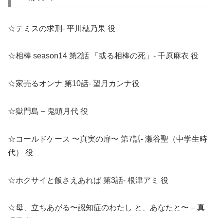
☆テミスの求刑- 平川穂乃果 役
☆相棒 season14 第2話 「或る相棒の死」- 千原麻衣 役
☆家売るオンナ 第10話- 望月カンナ役
☆獄門島 – 鬼頭月代 役
☆コールドケース 〜真実の扉〜 第7話- 瀬谷聖（中学生時
代） 役
☆ホクサイと飯さえあれば 第3話- 根津アミ 役
☆母、立ちあがる〜認知症のわたし と、あなたと〜 – 真