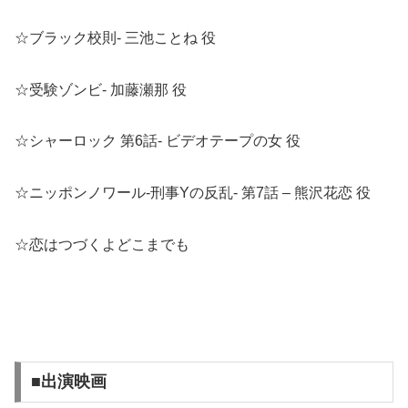
☆ブラック校則- 三池ことね 役
☆受験ゾンビ- 加藤瀬那 役
☆シャーロック 第6話- ビデオテープの女 役
☆ニッポンノワール-刑事Yの反乱- 第7話 – 熊沢花恋 役
☆恋はつづくよどこまでも
■出演映画