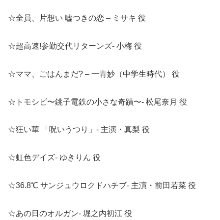
☆全員、片想い 嘘つきの恋 – ミサキ 役
☆超高速!参勤交代リターンズ- 小梅 役
☆ママ、ごはんまだ? – 一青妙（中学生時代） 役
☆トモシビ〜銚子電鉄の小さな奇蹟〜- 松尾奈月 役
☆狂い華 「呪いうつり」- 主演・真梨 役
☆虹色デイズ- ゆきりん 役
☆36.8℃ サンジュウロクドハチブ- 主演・前田若菜 役
☆あの日のオルガン- 堀之内初江 役