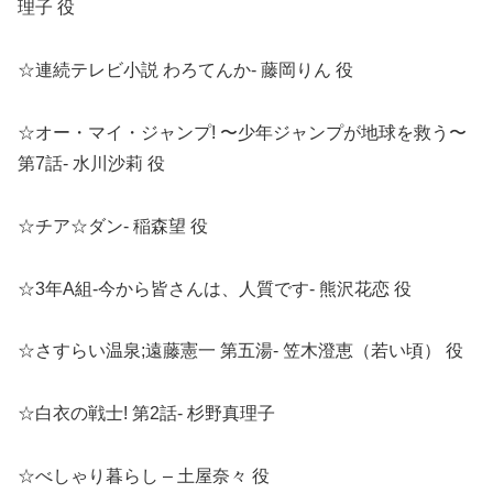
理子 役
☆連続テレビ小説 わろてんか- 藤岡りん 役
☆オー・マイ・ジャンプ! 〜少年ジャンプが地球を救う〜
第7話‐ 水川沙莉 役
☆チア☆ダン- 稲森望 役
☆3年A組-今から皆さんは、人質です- 熊沢花恋 役
☆さすらい温泉;遠藤憲一 第五湯- 笠木澄恵（若い頃） 役
☆白衣の戦士! 第2話- 杉野真理子
☆べしゃり暮らし – 土屋奈々 役