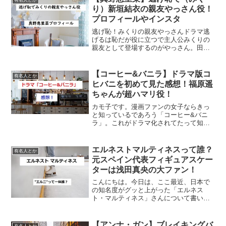
有名人とか
り）新垣結衣の親友やっさん役！
プロフィールやインスタ
逃げ恥！みくりの親友やっさんドラマ逃
げるは恥だが役に立つで主人公みくりの
親友として登場するのがやっさん。田中
安恵という名前だけど、みくりからはや
っさんと呼ばれています。美人だけど元
ヤンでシングルマザーという設定。逃げ
【コーヒー&バニラ】ドラマ版コ
有名人とか
恥でやっさん役女優真野恵...
ヒバニを初めて見た感想！福原遥
ちゃんが超ハマリ役！
カモ子です。漫画ファンの女子ならきっ
と知っているであろう「コーヒー&バニ
ラ」。これがドラマ化されてたって知っ
てましたか？（私は知ったばかり！！）
私は以前から漫画のコヒバニファンだっ
たので、今回ドラマ化してるのを知り、
エルネストマルティネスって誰？
有名人とか
すぐ見てみました！ドラマ...
元スペイン代表フィギュアスケー
ターは浅田真央の大ファン！
こんにちは。今日は、ここ最近、日本で
の知名度がグッと上がった「エルネス
ト・マルティネス」さんについて書いて
みようと思います。エルネスト・マルテ
ィネス（エルニ）のプロフィール名前：
エルネスト・マルティネス（エルニ）出
【アンナ・ガン】ブレイキングバ