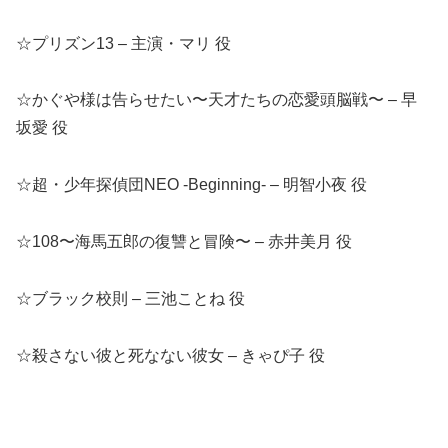
☆プリズン13 – 主演・マリ 役
☆かぐや様は告らせたい〜天才たちの恋愛頭脳戦〜 – 早
坂愛 役
☆超・少年探偵団NEO -Beginning- – 明智小夜 役
☆108〜海馬五郎の復讐と冒険〜 – 赤井美月 役
☆ブラック校則 – 三池ことね 役
☆殺さない彼と死なない彼女 – きゃぴ子 役