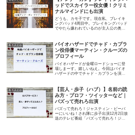
有名人とか
身：スペイン マドリード生...
ッドでスカイラー役女優！クリミ
ナルマインドにも出演
どうも、カモ子です。現在私、ブレイキ
ングバッド4周目中。ブレイキングバッド
でやたら嫌われているのが主人公の奥さ
ん、スカイラー。今日はそんなスカイラ
ーを演じる強者女優アンナ・ガンさんに
ついて書いてみたいと思います。ブレイ
バイオハザードでチャド・カプラ
有名人とか
キングバッド出演アンナ...
ン役俳優マーティン・クルーズの
プロフィール
バイオハザードが金曜ロードショーに登
場しまーす。嬉しいねえ。今回はバイオ
ハザードの中でチャド・カプランを演じ
ていた俳優さんのプロフィールをご紹介
しようと思います。レイン役、ミシェル
ロドリゲスのプロフはこちら↓↓バイオハ
【芸人・歩子（ハブ）】名前の読
有名人とか
ザードでレイン役｜ミシ...
み方・プロフ・ツイッターなど｜
バズって売れろ出演
バズって売れろ！ジャスティン・ビーバ
ーにいいね！され隊に歩子出演12月2日放
送のテレビ番組「バズって売れろ！ジャ
スティン・ビーバーにいいね！され隊」
に出演が決まっている歩子。今回は、芸
人歩子をご紹介！（知らない人だったの