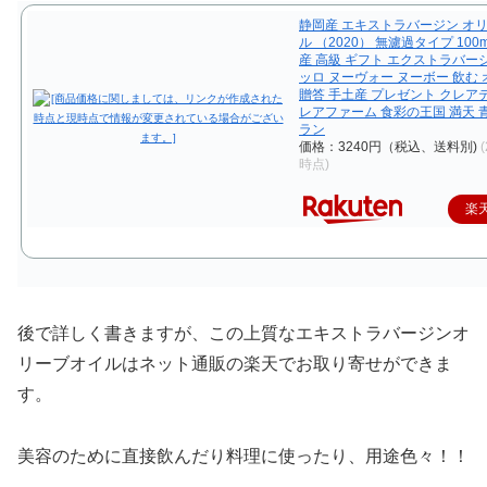
静岡産 エキストラバージン オ
ル （2020） 無濾過タイプ 100m
産 高級 ギフト エクストラバー
ッロ ヌーヴォー ヌーボー 飲む
贈答 手土産 プレゼント クレア
レアファーム 食彩の王国 満天 
ラン
価格：3240円（税込、送料別)
(
時点)
楽
後で詳しく書きますが、この上質な
エキストラバージンオ
リーブオイルはネット通販の楽天でお取り寄せができま
す。
美容のために直接飲んだり料理に使ったり、用途色々！！