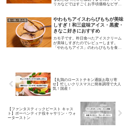
リカなどではすごくお手頃価格なピザ
も、日本ではちょっと注文するだけで
1000円札が何枚も飛んでいってしまいま
す。（安いピザだとそこまでしないのか
やわもちアイスわらびもちが美味
食べ物／飲み物
もしれないですけど）でも...
しすぎ！和三盆味アイス・黒蜜・
きなこ好きにおすすめ
カモ子です。昨日食べたアイスクリーム
が美味しすぎたのでレビューします。
「やわもちアイス」のわらびもちを食べ
たのですが、和の味が好きな人にはたま
らない一品。ではさっそくレポしちゃう
よ！！井村屋！やわもちアイスのわらび
もち！！コンビニでひときわ...
【丸鶏のローストチキン通販お取り寄
せ】忙しいクリスマスに簡単調理で大人
気！国産！
【ファンタスティックビースト キャス
ト】ポーペンティナ役キャサリン・ウォ
ーターストン