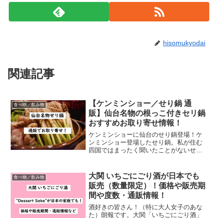
hisomukyodai
関連記事
【ケンミンショー／せり鍋 通
食べ物／飲み物
販】仙台名物の根っこ付きセリ鍋
おすすめお取り寄せ情報！
ケンミンショーに仙台のせり鍋登場！ケ
ンミンショー登場したせり鍋。私が住む
四国ではまったく聞いたことがないせり
鍋、気になります。ここでは通販お取り
寄せできるせり鍋をご紹介しまーす。せ
り鍋＠仙台はセリの根っこ付き！仙台名
大関 いちごにごり酒が日本でも
食べ物／飲み物
物のせり鍋はなんと、せり...
販売（数量限定）！価格や販売期
間や度数・通販情報！
酒好きの皆さん！（特に大人女子のあな
た）朗報です。大関「いちごにごり酒」