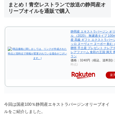
まとめ！青空レストランで放送の静岡産オ
リーブオイルを通販で購入
静岡産 エキストラバージン オ
ル （2020） 無濾過タイプ 100m
産 高級 ギフト エクストラバー
ッロ ヌーヴォー ヌーボー 飲む
贈答 手土産 プレゼント クレア
レアファーム 食彩の王国 満天 
ラン
価格：3240円（税込、送料別)
(
時点)
楽
今回は国産100％静岡産エキストラバージンオリーブオイ
ルをご紹介しました。