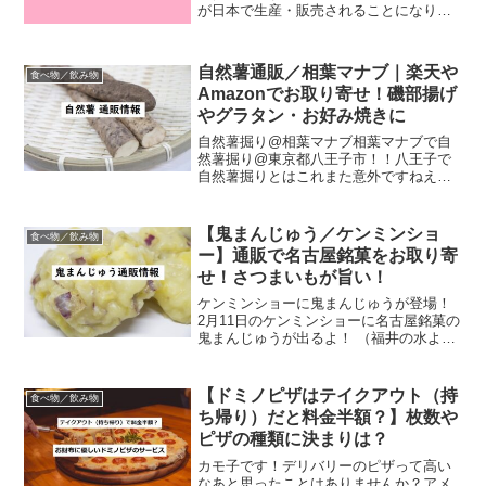
が日本で生産・販売されることになりま
した。やったーー。可愛い＆オシャレ＆
美味しいものに目がない方なら聞いたこ
とがあるであろう、あのピンク色のお酒
自然薯通販／相葉マナブ｜楽天や
食べ物／飲み物
です。アメリカで"Des...
Amazonでお取り寄せ！磯部揚げ
やグラタン・お好み焼きに
自然薯掘り@相葉マナブ相葉マナブで自
然薯掘り@東京都八王子市！！八王子で
自然薯掘りとはこれまた意外ですねえ。
ですが、番組見てたら食べたくなるのは
必至。楽天・Amazon・ヤフーショッピン
グでお取り寄せできる自然薯情報ご紹介
【鬼まんじゅう／ケンミンショ
食べ物／飲み物
しまーす。自然薯通...
ー】通販で名古屋銘菓をお取り寄
せ！さつまいもが旨い！
ケンミンショーに鬼まんじゅうが登場！
2月11日のケンミンショーに名古屋銘菓の
鬼まんじゅうが出るよ！ （福井の水よう
かんも登場します！）水ようかん／ケン
ミンショー@福井｜バレンタインにおす
すめ 話題のあんみつ水羊羹も！鬼まんじ
【ドミノピザはテイクアウト（持
食べ物／飲み物
ゅうとは？通販...
ち帰り）だと料金半額？】枚数や
ピザの種類に決まりは？
カモ子です！デリバリーのピザって高い
なあと思ったことはありませんか？アメ