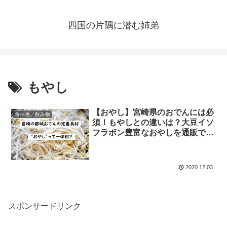
四国の片隅に潜む姉弟
もやし
【おやし】宮崎県のおでんには必
食べ物／飲み物
須！もやしとの違いは？大豆イソ
フラボン豊富なおやしを通販で購
入
2020.12.03
スポンサードリンク