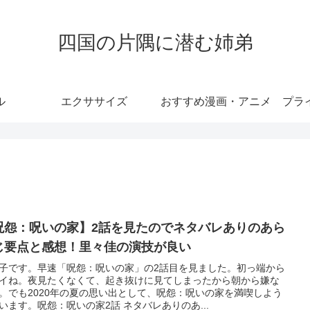
四国の片隅に潜む姉弟
ル
エクササイズ
おすすめ漫画・アニメ
プラ
呪怨：呪いの家】2話を見たのでネタバレありのあら
じ要点と感想！里々佳の演技が良い
子です。早速「呪怨：呪いの家」の2話目を見ました。初っ端から
イね。夜見たくなくて、起き抜けに見てしまったから朝から嫌な
。でも2020年の夏の思い出として、呪怨：呪いの家を満喫しよう
います。呪怨：呪いの家2話 ネタバレありのあ...