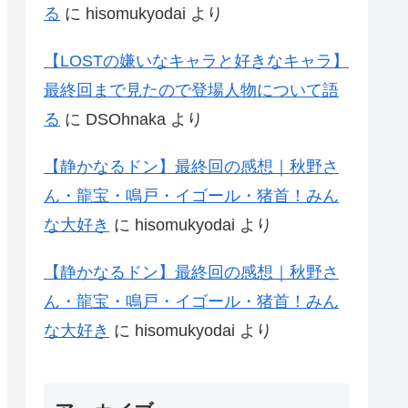
る
に
hisomukyodai
より
【LOSTの嫌いなキャラと好きなキャラ】
最終回まで見たので登場人物について語
る
に
DSOhnaka
より
【静かなるドン】最終回の感想｜秋野さ
ん・龍宝・鳴戸・イゴール・猪首！みん
な大好き
に
hisomukyodai
より
【静かなるドン】最終回の感想｜秋野さ
ん・龍宝・鳴戸・イゴール・猪首！みん
な大好き
に
hisomukyodai
より