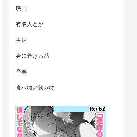
映画
有名人とか
生活
身に着ける系
音楽
食べ物／飲み物