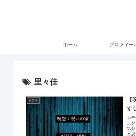
ホーム
プロフィー
里々佳
【
ドラマ
す
カモ
エグ
気分
と思