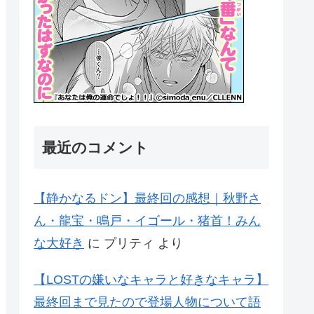
最近のコメント
【静かなるドン】最終回の感想｜秋野さ
ん・龍宝・鳴戸・イゴール・猪首！みん
な大好き
に
プリティ
より
【LOSTの嫌いなキャラと好きなキャラ】
最終回まで見たので登場人物について語