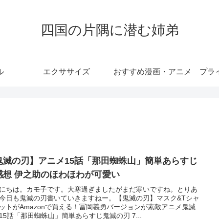
四国の片隅に潜む姉弟
ル
エクササイズ
おすすめ漫画・アニメ
プラ
鬼滅の刃】アニメ15話「那田蜘蛛山」簡単あらすじ
感想 伊之助のほわほわが可愛い
にちは。カモ子です。大寒過ぎましたがまだ寒いですね。とりあ
今日も鬼滅の刃書いていきますねー。【鬼滅の刃】マスク&Tシャ
ットがAmazonで買える！冨岡義勇バージョンが素敵アニメ鬼滅
15話「那田蜘蛛山」簡単あらすじ鬼滅の刃 7...