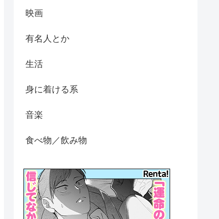
映画
有名人とか
生活
身に着ける系
音楽
食べ物／飲み物