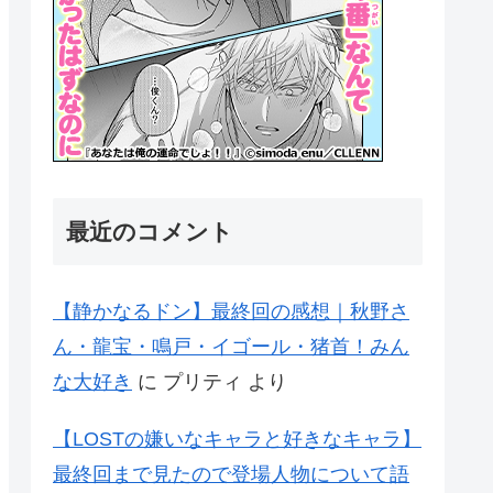
最近のコメント
【静かなるドン】最終回の感想｜秋野さ
ん・龍宝・鳴戸・イゴール・猪首！みん
な大好き
に
プリティ
より
【LOSTの嫌いなキャラと好きなキャラ】
最終回まで見たので登場人物について語