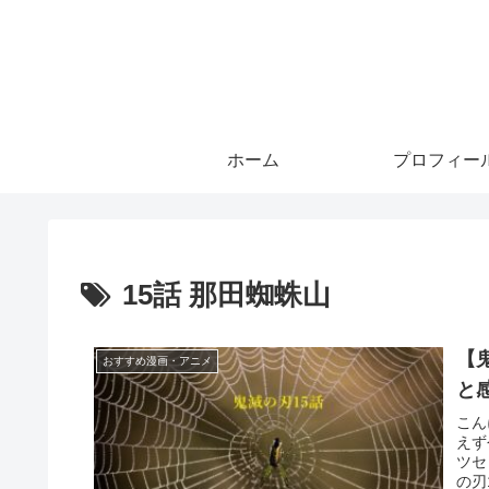
ホーム
プロフィー
15話 那田蜘蛛山
【
おすすめ漫画・アニメ
と
こん
えず
ツセ
の刃