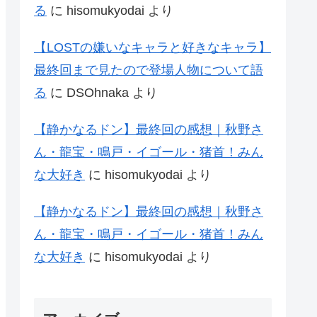
る
に
hisomukyodai
より
【LOSTの嫌いなキャラと好きなキャラ】
最終回まで見たので登場人物について語
る
に
DSOhnaka
より
【静かなるドン】最終回の感想｜秋野さ
ん・龍宝・鳴戸・イゴール・猪首！みん
な大好き
に
hisomukyodai
より
【静かなるドン】最終回の感想｜秋野さ
ん・龍宝・鳴戸・イゴール・猪首！みん
な大好き
に
hisomukyodai
より