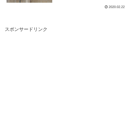
2020.02.22
スポンサードリンク