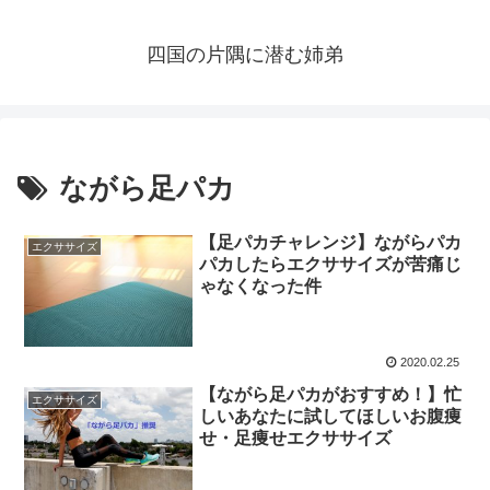
四国の片隅に潜む姉弟
ながら足パカ
【足パカチャレンジ】ながらパカ
エクササイズ
パカしたらエクササイズが苦痛じ
ゃなくなった件
2020.02.25
【ながら足パカがおすすめ！】忙
エクササイズ
しいあなたに試してほしいお腹痩
せ・足痩せエクササイズ