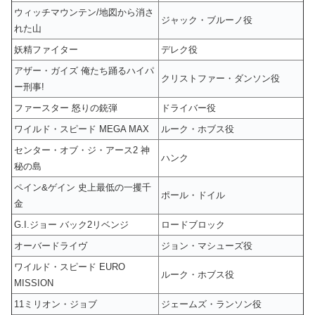
ウィッチマウンテン/地図から消さ
ジャック・ブルーノ役
れた山
妖精ファイター
デレク役
アザー・ガイズ 俺たち踊るハイパ
クリストファー・ダンソン役
ー刑事!
ファースター 怒りの銃弾
ドライバー役
ワイルド・スピード MEGA MAX
ルーク・ホブス役
センター・オブ・ジ・アース2 神
ハンク
秘の島
ペイン&ゲイン 史上最低の一攫千
ポール・ドイル
金
G.I.ジョー バック2リベンジ
ロードブロック
オーバードライヴ
ジョン・マシューズ役
ワイルド・スピード EURO
ルーク・ホブス役
MISSION
11ミリオン・ジョブ
ジェームズ・ランソン役