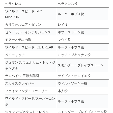
ヘラクレス
ヘラクレス役
ワイルド・スピード SKY
ルーク・ホブス役
MISSION
カリフォルニア・ダウン
レイ役
セントラル・インテリジェンス
ボブ・ストーン役
モアナと伝説の海
マウイ役
ワイルド・スピード ICE BREAK
ルーク・ホブス役
ベイウォッチ
ミッチ・ブキャナン役
ジュマンジ/ウェルカム・トゥ・ジ
スモルダー・ブレイブストーン
ャングル
ランペイジ 巨獣大乱闘
デイビス・オコイエ役
スカイスクレイパー
ウィル・ソーヤー役
ファイティング・ファミリー
本人役
ワイルド・スピード/スーパーコン
ルーク・ホブス役
ボ
ジュマンジ/ネクスト・レベル
スモルダー・ブレイブストーン役