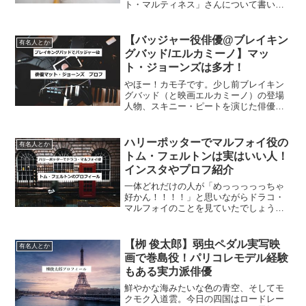
ト・マルティネス」さんについて書いて
みようと思います。エルネスト・マルテ
ィネス（エルニ）のプロフィール名前：
エルネスト・マルティネス（エルニ）出
【バッジャー役俳優@ブレイキン
有名人とか
身：スペイン マドリード生...
グバッド/エルカミーノ】マッ
ト・ジョーンズは多才！
やほー！カモ子です。少し前ブレイキン
グバッド（と映画エルカミーノ）の登場
人物、スキニー・ピートを演じた俳優さ
んのプロフィールについて書きました
が、今日はバッジャー役俳優、マット・
ジョーンズについて書いてみようと思い
ハリーポッターでマルフォイ役の
有名人とか
ます。（私、個人的にブレイ...
トム・フェルトンは実はいい人！
インスタやプロフ紹介
一体どれだけの人が「めっっっっっちゃ
好かん！！！！」と思いながらドラコ・
マルフォイのことを見ていたでしょう
か。映画ハリー・ポッターのことです。
ハリポタファンの中では「ドラコ・マル
フォイ＝嫌なヤツ」かもしれませんが、
【栁 俊太郎】弱虫ペダル実写映
有名人とか
演じていたトム・フェルトン...
画で巻島役！パリコレモデル経験
もある実力派俳優
鮮やかな海みたいな色の青空、そしてモ
クモク入道雲。今日の四国はロードレー