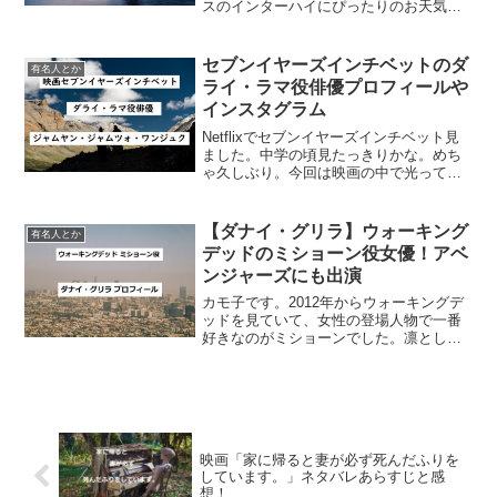
スのインターハイにぴったりのお天気。
こんな日にチャリ乗りたいなー。暑いか
ら外出たくないけど。さて、今日は実写
版弱虫ペダルの映画で巻島裕介役をした
セブンイヤーズインチベットのダ
有名人とか
俳優、栁 俊太郎さんにつ...
ライ・ラマ役俳優プロフィールや
インスタグラム
Netflixでセブンイヤーズインチベット見
ました。中学の頃見たっきりかな。めち
ゃ久しぶり。今回は映画の中で光ってい
たダライ・ラマ役の俳優さんについて書
いちゃうよー。映画セブンイヤーズイン
チベットのダライラマ役俳優 この投稿を
【ダナイ・グリラ】ウォーキング
有名人とか
Instagr...
デッドのミショーン役女優！アベ
ンジャーズにも出演
カモ子です。2012年からウォーキングデ
ッドを見ていて、女性の登場人物で一番
好きなのがミショーンでした。凛として
いてかっこよくて綺麗で。そんなミショ
ーンを演じるのがダナイ・グリラさん。
今日はアメリカ人女優、ダナイ・グリラ
さんについて書いてみ...
映画「家に帰ると妻が必ず死んだふりを
しています。」ネタバレあらすじと感
想！