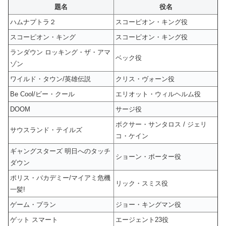
題名
役名
ハムナプトラ２
スコーピオン・キング役
スコーピオン・キング
スコーピオン・キング役
ランダウン ロッキング・ザ・アマ
ベック役
ゾン
ワイルド・タウン/英雄伝説
クリス・ヴォーン役
Be Cool/ビー・クール
エリオット・ウィルヘルム役
DOOM
サージ役
ボクサー・サンタロス / ジェリ
サウスランド・テイルズ
コ・ケイン
ギャングスターズ 明日へのタッチ
ショーン・ポーター役
ダウン
ポリス・バカデミー/マイアミ危機
リック・スミス役
一髪!
ゲーム・プラン
ジョー・キングマン役
ゲット スマート
エージェント23役