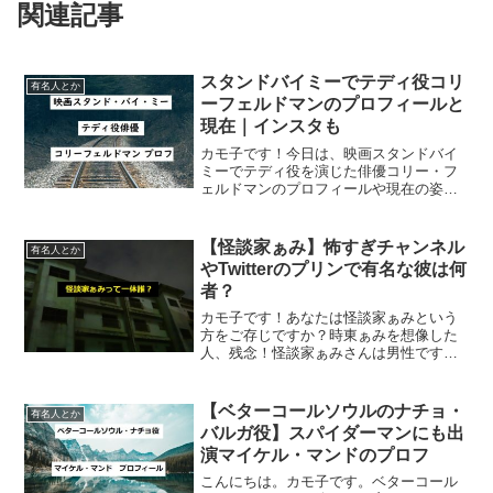
関連記事
スタンドバイミーでテディ役コリ
有名人とか
ーフェルドマンのプロフィールと
現在｜インスタも
カモ子です！今日は、映画スタンドバイ
ミーでテディ役を演じた俳優コリー・フ
ェルドマンのプロフィールや現在の姿な
どを紹介するよ！！スタンドバイミーの
テディってどんな子だった？おさらい こ
の投稿をInstagramで見る Corey
【怪談家ぁみ】怖すぎチャンネル
有名人とか
Feldma...
やTwitterのプリンで有名な彼は何
者？
カモ子です！あなたは怪談家ぁみという
方をご存じですか？時東ぁみを想像した
人、残念！怪談家ぁみさんは男性です。
文字通り「怪談家」として活動している
方なんですが、今日はよく知られている
プリン事件や簡単プロフィールをご紹介
【ベターコールソウルのナチョ・
有名人とか
したいと思います。怪談家...
バルガ役】スパイダーマンにも出
演マイケル・マンドのプロフ
こんにちは。カモ子です。ベターコール