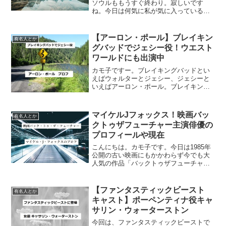
ソウルももうすぐ終わり。寂しいです
ね。今日は何気に私が気に入っている
（？）ナチョ役俳優さんについて書いて
みたいと思います。悪党の中では好きな
方です。目がキリっとしていて、父親思
【アーロン・ポール】ブレイキン
有名人とか
いで、応援したくなる！！ベタ...
グバッドでジェシー役！ウエスト
ワールドにも出演中
カモ子ですー。ブレイキングバッドとい
えばウォルターとジェシー、ジェシーと
いえばアーロン・ポール。ブレイキング
バッドファンならご存じ、憎めないジャ
ンキーを演じていたジェシー・ピンクマ
ンを演じているのはアメリカ人俳優、ア
マイケルJフォックス！映画バッ
有名人とか
ーロン・ポールです。最近...
クトゥザフューチャー主演俳優の
プロフィールや現在
こんにちは。カモ子です。今日は1985年
公開の古い映画にもかかわらず今でも大
人気の作品「バックトゥザフューチャ
ー」で主役マーティを演じていた俳優マ
イケル・J・フォックスについて書いてみ
たいと思います！かっこいいですよね！
【ファンタスティックビースト
有名人とか
マイケル・J・フォッ...
キャスト】ポーペンティナ役キャ
サリン・ウォーターストン
今回は、ファンタスティックビーストで