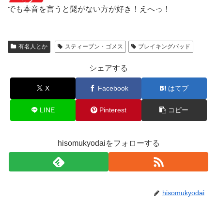
でも本音を言うと髭がない方が好き！えへっ！
有名人とか
スティーブン・ゴメス
ブレイキングバッド
シェアする
X
Facebook
はてブ
LINE
Pinterest
コピー
hisomukyodaiをフォローする
hisomukyodai