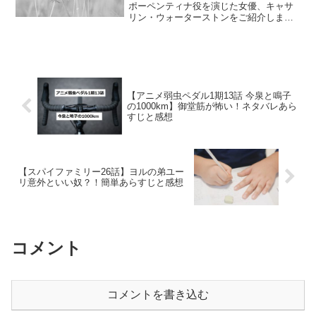
ポーペンティナ役を演じた女優、キャサ
リン・ウォーターストンをご紹介しま
す。プロフィール、インスタ、Youtubeの
インタビュー動画など。ファンタスティ
ックビーストでポーペンティナ役女優 本
名Katheri...
【アニメ弱虫ペダル1期13話 今泉と鳴子
の1000km】御堂筋が怖い！ネタバレあら
すじと感想
【スパイファミリー26話】ヨルの弟ユー
リ意外といい奴？！簡単あらすじと感想
コメント
コメントを書き込む