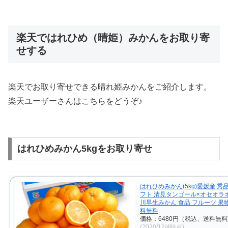
楽天ではれひめ（晴姫）みかんをお取り寄
せする
楽天でお取り寄せできる晴れ姫みかんをご紹介します。
楽天ユーザーさんはこちらをどうぞ♪
はれひめみかん5kgをお取り寄せ
はれひめみかん(5kg)愛媛産 秀品
フト 清見タンゴール×オセオラ
川早生みかん 食品 フルーツ 果物
料無料
価格：6480円（税込、送料無料
(2020/12/4時点)