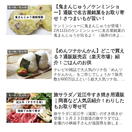
【鬼まんじゅう／ケンミンショ
食べ物／飲み物
ー】通販で名古屋銘菓をお取り寄
せ！さつまいもが旨い！
ケンミンショーに鬼まんじゅうが登場！
2月11日のケンミンショーに名古屋銘菓の
鬼まんじゅうが出るよ！ （福井の水よう
かんも登場します！）水ようかん／ケン
ミンショー@福井｜バレンタインにおす
すめ 話題のあんみつ水羊羹も！鬼まんじ
【めんツナかんかん】どこで買え
食べ物／飲み物
ゅうとは？通販...
る？通販販売店（楽天市場）紹
介！ごはんのお供
テレビや雑誌で大人気のツナ缶「めんツ
ナかんかん」をご存じでしょうか？販売
数が600万以上という超大人気ツナ缶。今
回はめんツナかんかんの販売店（通販）
をご紹介します☆まずはめんツナかんか
んについて軽～～く説明！めんツナかん
旅サラダ／近江牛すき焼き用通販
食べ物／飲み物
かんとは一体何？ピリ...
｜岡喜など人気店紹介！わりした
もお取り寄せ可
旅サラダに近江牛（滋賀）のすき焼きが
登場！１月２３日放送の旅サラダでは、
女優の小林綾子さんが滋賀県を旅しま
す。温泉では近江牛のすき焼きを満喫す