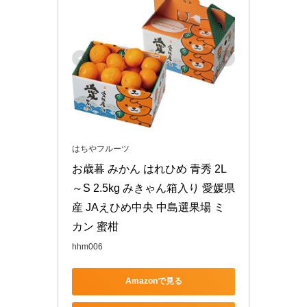
はちやフルーツ
お歳暮 みかん はれひめ 青秀 2L
～S 2.5kg みきゃん箱入り 愛媛県
産 JAえひめ中央 中島選果場 ミ
カン 蜜柑
hhm006
Amazonで見る