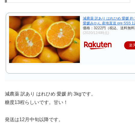
減農薬 訳あり はれひめ 愛媛 約 
愛媛みかん 産地直送 ore SSS 1
価格：3222円（税込、送料無料
(2020/12/4時点)
楽
減農薬 訳あり はれひめ 愛媛 約 3kgです。
糖度13程らしいです。甘い！
発送は12月中旬以降
です。