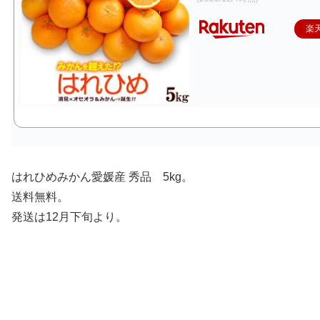
楽
はれひめみかん愛媛産 秀品 5kg。
送料無料。
発送は12月下旬より。