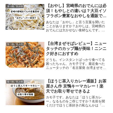
るとのことなので、今回はネット通販で
お取り寄せできる近江牛（すき焼き用）
【おやし】宮崎県のおでんには必
食べ物／飲み物
をご紹介。滋賀県の誇り！近...
須！もやしとの違いは？大豆イソ
フラボン豊富なおやしを通販で購
入
あなたは「おやし」と言う言葉を聞いた
ことがありますか？おやしは、宮崎県の
おでんには欠かせない食材なんです。今
日はおやしについてご紹介！ケンミンシ
ョーでも紹介！宮崎県の都城おでんに欠
かせない”おやし”って何？ケンミンショー
【台湾まぜそばレビュー】ニュー
食べ物／飲み物
で都城おでんが取り上...
タッチのカップ麺が美味！ニンニ
ク好きにおすすめ
どうも。インスタントばっかり食べてる
困ったちゃん、カモ子です。最近食べた
ニュータッチの「名古屋発 台湾まぜそ
ば」が美味しかったのでレビューしちゃ
いますよ。ちなみに私、台湾まぜそばな
るものを食べたのは今回が初めてです。
【ほうじ茶入りカレー通販】お茶
食べ物／飲み物
他の店、他のインスタント...
屋さん作 京鴨キーマカレー！楽
天でお取り寄せできるよ
カモ子です。あなたは「ほうじ茶カレ
ー」なるものをご存じですか？名前を聞
くだけでほうじ茶好きの私なんかは「美
味しそう～」と思ってしまいます。今回