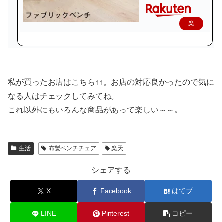
楽
天
で
購
入
私が買ったお店はこちら↑↑
。お店の対応良かったので気に
なる人はチェックしてみてね。
これ以外にもいろんな商品があって楽しい～～。
生活
布製ベンチチェア
楽天
シェアする
X
Facebook
はてブ
LINE
Pinterest
コピー