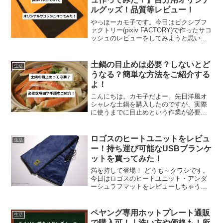
ルグッズ！品質等レビュー！
やっほーカモ子です。今日はピクシブフ
ァクトリー(pixiv FACTORY)で作ったサコ
ッシュのレビューをしてみようと思いま
す（*´∀｀*） なぜサコッシュかって？だ
って私自転車乗りだもーーん。
pixivFACTORYでサコッシュ！そもそ...
土鍋の目止めは必要？しないとど
生活
うなる？簡単な方法をご紹介する
よ！
こんにちは。カモ子だよー。先日洋風オ
シャレな土鍋を購入したのですが、実際
に使うまでに目止めという作業が必要と
いうことで、早速やってみました。今日
はこれから目止めをする人に参考になる
ように必要なものや手順について書いて
ロゴスのヒートユニットをレビュ
生活
みたいと思います。 しな...
ー！持ち運び可能なUSBブランケ
ットを買ってみた！
満を持して登場！ どうも～タワシです。
今日はロゴスのヒートユニット・アンダ
ーシュラフマットをレビューしちゃうよ
(((o(*ﾟ▽ﾟ*)o)))四国も寒い！持ち運び可能
な暖房器具が欲しい！四国は基本的に温
暖な気候ですが、冬になるとやはり寒い
ペヤング専用ホットプレート通販
生活
です...
で購入可！｜洗い方や価格も！所