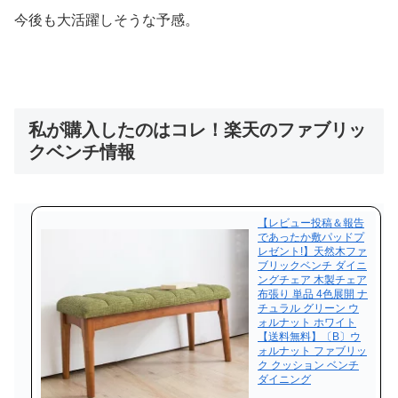
今後も大活躍しそうな予感。
私が購入したのはコレ！楽天のファブリッ
クベンチ情報
【レビュー投稿＆報告
であったか敷パッドプ
レゼント!】天然木ファ
ブリックベンチ ダイニ
ングチェア 木製チェア
布張り 単品 4色展開 ナ
チュラル グリーン ウ
ォルナット ホワイト
【送料無料】〔B〕ウ
ォルナット ファブリッ
ク クッション ベンチ
ダイニング