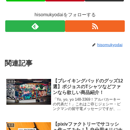
hisomukyodaiをフォローする
hisomukyodai
関連記事
【ブレイキングバッドのグッズ12
生活
選】ポジョスのTシャツなどファ
ンなら欲しい商品紹介！
「Yo, yo, yo 148-3369！アルバカーキー
の代表だ！」これはご存じジェシー・ピ
ンクマンの留守電メッセージですが、電
話に出る度にこのセリフを言いたくなっ
たのは私だけではないはず。暫くブレイ
キングバッド熱が落ち着いていた私も、
【pixivファクトリーでサコッシ
生活
ネッ...
ュ作ってみた！】自分用オリジナ