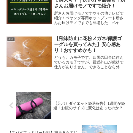
さんお届けモノですで紹介！
所さんお届けモノですやその他テレビで
紹介！ペヤング専用ホットプレート所さ
んお届けモノですでも登場した、ペヤン
グ専用のホットプレートの通販情報、そ
して洗い方や価格などもご紹介。所さん
ご本人もこちらの商品を持っているそう
【飛沫防止に花粉メガネ/保護ゴ
生活
ですよ☆「ペヤング専用」...
ーグルを買ってみた】安心感あ
り！おすすめかも！
どうも。カモ子です。四国の田舎に住ん
でいるカモ子ですが、最近外出が億劫で
仕方がありません。できることなら外出
なんてしたくないけれど、生きている以
上時々は食料買いに行かなきゃならない
わけでして。ソーシャルディスタンスな
んてガン無視でめちゃくち...
【足パカダイエット経過報告】1週間が経
過！お腹のサイズに変化はあったのか？
【スパイファミリー18話】簡単あらすじ