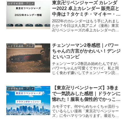
東京卍リベンジャーズ カレンダ
があれでは次回9話を見...
おすすめ漫画・アニメ
ー2022 卓上カレンダー 販売店と
中身は？タケミチ・マイキー・ド
ラケン？
2022年のカレンダーはもう手に入れまし
たか？今日は大人気アニメ（漫画）東京
卍リベンジャーズの卓上カレンダーのご
紹介です。東京卍リベンジャーズ カレン
ダー2022 （卓上）中身はどんなの？『東
京リベンジャーズ デスクカレンダー
チェンソーマン2巻感想｜パワー
おすすめ漫画・アニメ
2022』机に...
ちゃんの方言がかわいい！デンジ
といいコンビ
チェンソーマン2巻読み始めたんですが、
パワーちゃんが可愛くてヤバイ。私と同
じく食わず嫌いしてチェンソーマン読ん
でない人がいるんだったら、読んで？き
っと1巻読み終わるぐらいにはハマってる
と思うんで。そんな2巻の感想。チェンソ
【東京卍リベンジャーズ】3巻ま
おすすめ漫画・アニメ
ーマン2巻感想チェ...
で一気読みした感想｜ドラケンに
惚れた！服装も個性的でかっこい
い
カモ子です。何やらめちゃくちゃ流行っ
ているらしい漫画「東京卍リベンジャー
ズ」に今ハマりつつあります。最近ちょ
っと忙しかったんで1~2話ずつぐらいしか
読めてなかったんですが、今日とりあえ