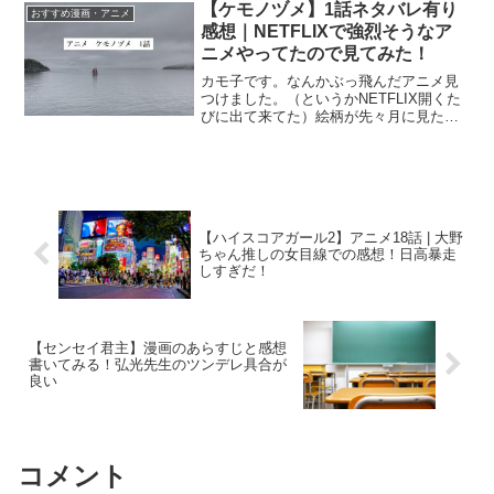
ず3巻まで一気読み。いや、面白いねー。
【ケモノヅメ】1話ネタバレ有り
おすすめ漫画・アニメ
バイオレンスの話は...
感想｜NETFLIXで強烈そうなア
ニメやってたので見てみた！
カモ子です。なんかぶっ飛んだアニメ見
つけました。（というかNETFLIX開くた
びに出て来てた）絵柄が先々月に見た日
本沈没2020に似てると思ったら案の定。
何となく見てみたので1話目見終えた時点
での感想。ちなみに、私が好きなアニメ
はシュタゲと...
【ハイスコアガール2】アニメ18話 | 大野
ちゃん推しの女目線での感想！日高暴走
しすぎだ！
【センセイ君主】漫画のあらすじと感想
書いてみる！弘光先生のツンデレ具合が
良い
コメント