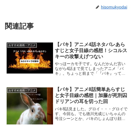
hisomukyodai
関連記事
【バキ】アニメ4話ネタバレあら
おすすめ漫画・アニメ
すじと女子目線の感想！シコルス
キーの攻撃えげつない
やっほーカモ子です。なんだかんだ言い
ながら4話まで見てしまったアニメ「バ
キ」。ちょっと前まで「『バキ』って何
よ！変な名前―」なんて名前に突っ込み
入れてたのにねえ。今ではオープニング
を口ずさんでしまう自分がいます。自分
【バキ】アニメ8話簡単あらすじ
おすすめ漫画・アニメ
でもビックリよ。では早速...
と女子目線の感想｜加藤が死刑囚
ドリアンの耳を切った回
バキ8話見ました。グロイ・・・グロイで
す、今回も。でも徳川光成じいちゃんの
号泣シーンとか、バキのしょんぼり顔と
か、ちょっと癒されるシーンもあり、な
んだかんだ最後まで見てしまいました。
でも最後はいただけない。最後のシーン