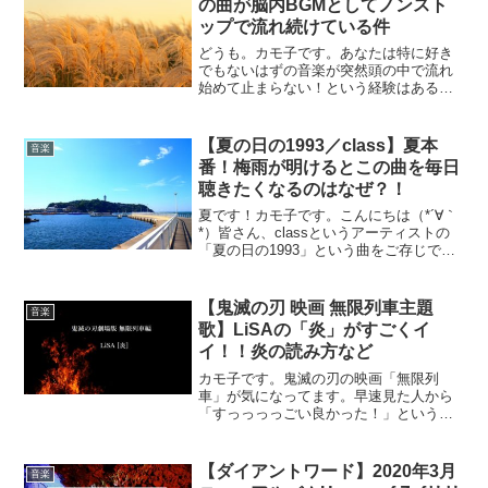
の曲が脳内BGMとしてノンスト
ップで流れ続けている件
どうも。カモ子です。あなたは特に好き
でもないはずの音楽が突然頭の中で流れ
始めて止まらない！という経験はあるで
しょうか？姫神の神々の詩が頭の中で流
れ続けている件日本のどこかに、私と同
じように「神々の詩」が頭から離れない
【夏の日の1993／class】夏本
音楽
という意味不明な状態に陥...
番！梅雨が明けるとこの曲を毎日
聴きたくなるのはなぜ？！
夏です！カモ子です。こんにちは（*´∀｀
*）皆さん、classというアーティストの
「夏の日の1993」という曲をご存じでし
ょうか？随分前の話ですが、初めて入っ
た職場で男性の上司たちが「めちゃくち
ゃいい曲」と絶賛していて、何度も聞い
【鬼滅の刃 映画 無限列車主題
音楽
ているうち...
歌】LiSAの「炎」がすごくイ
イ！！炎の読み方など
カモ子です。鬼滅の刃の映画「無限列
車」が気になってます。早速見た人から
「すっっっっごい良かった！」という声
を聞くので私もすごく興味津々。それに
ね、主題歌がとてもいいんですよ。今回
は鬼滅の刃の映画の主題歌「炎」につい
【ダイアントワード】2020年3月
音楽
て書きたいと思います。鬼滅...