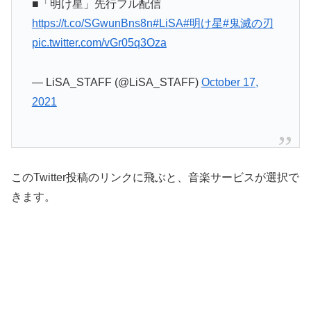
■「明け星」先行フル配信
https://t.co/SGwunBns8n
#LiSA
#明け星
#鬼滅の刃
pic.twitter.com/vGr05q3Oza
— LiSA_STAFF (@LiSA_STAFF)
October 17,
2021
このTwitter投稿のリンクに飛ぶと、音楽サービスが選択で
きます。