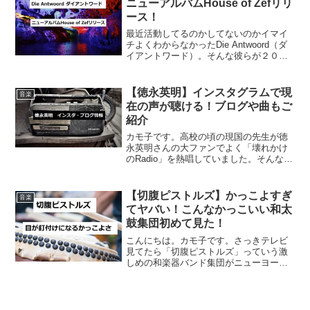
ニューアルバムHouse of Zefリリ
ース！
最近活動してるのかしてないのかイマイ
チよくわからなかったDie Antwoord（ダ
イアントワード）。そんな彼らが２０２
０年３月１６日、告知なしで突然ニュー
アルバムをリリースしました！！ウェブ
サイトなどは削除されることなくずっと
【徳永英明】インスタグラムで現
音楽
あったものの...
在の声が聴ける！ブログや曲もご
紹介
カモ子です。高校の頃の現国の先生が徳
永英明さんの大ファンでよく「壊れかけ
のRadio」を熱唱していました。そんなわ
けで、私の中では徳永英明さん＝壊れか
けのRadioのイメージしかなかったのです
が、ある日懐メロか何かで「レイニーブ
【切腹ピストルズ】かっこよすぎ
音楽
ルー」を聞い...
てヤバい！こんなかっこいい和太
鼓集団初めて見た！
こんにちは。カモ子です。さっきテレビ
見てたら「切腹ピストルズ」っていう激
しめの和楽器バンド集団がニューヨーク
でパフォーマンスしてたんです。ヤバ
い！めちゃかっこいい！と虜になったの
でここでシェアしたいと思います。和楽
器って言っても穏やかさゼロ...