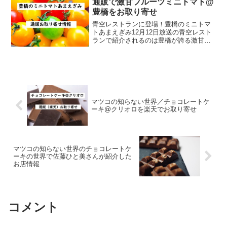
通販で激甘フルーツミニトマト@
豊橋をお取り寄せ
青空レストランに登場！豊橋のミニトマ
トあまえぎみ12月12日放送の青空レスト
ランで紹介されるのは豊橋が誇る激甘フ
ルーツトマト「あまえぎみ」です。ここ
では「あまえぎみ」の紹介と、通販お取
り寄せ情報をお届けします。糖度7以上の
豊橋のブランドミニ...
マツコの知らない世界／チョコレートケ
ーキ@クリオロを楽天でお取り寄せ
マツコの知らない世界のチョコレートケ
ーキの世界で佐藤ひと美さんが紹介した
お店情報
コメント