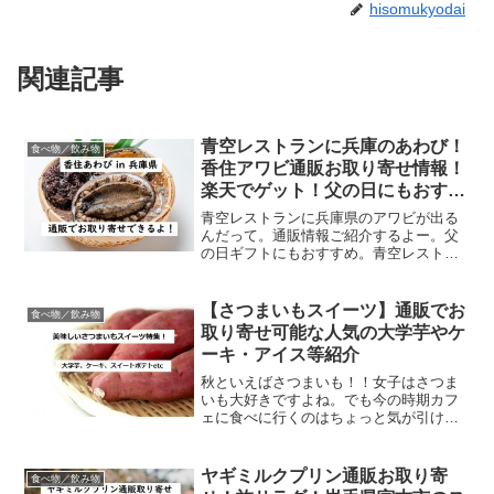
hisomukyodai
関連記事
青空レストランに兵庫のあわび！
食べ物／飲み物
香住アワビ通販お取り寄せ情報！
楽天でゲット！父の日にもおすす
め
青空レストランに兵庫県のアワビが出る
んだって。通販情報ご紹介するよー。父
の日ギフトにもおすすめ。青空レストラ
ンに養殖あわび@兵庫県美方郡香美町香
住区【テレビ放送のご案内】6月5日(土)午
後6時30分から、日本テレビ(読売テレビ)
【さつまいもスイーツ】通販でお
食べ物／飲み物
で放送される...
取り寄せ可能な人気の大学芋やケ
ーキ・アイス等紹介
秋といえばさつまいも！！女子はさつま
いも大好きですよね。でも今の時期カフ
ェに食べに行くのはちょっと気が引け
る・・・という人もいると思います。そ
こで、今日はお取り寄せ可能なネット通
販の人気さつまいもデザートをご紹介
ヤギミルクプリン通販お取り寄
食べ物／飲み物
♪♪TVで何度も取り上げられ...