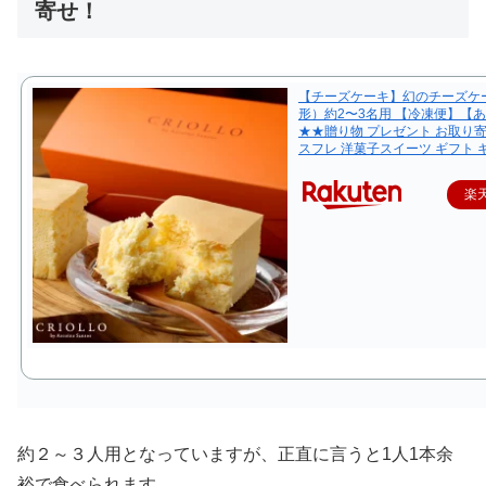
寄せ！
【チーズケーキ】幻のチーズケ
形）約2〜3名用 【冷凍便】【
★★贈り物 プレゼント お取り
スフレ 洋菓子スイーツ ギフト 
楽
約２～３人用となっていますが、正直に言うと1人1本余
裕で食べられます。