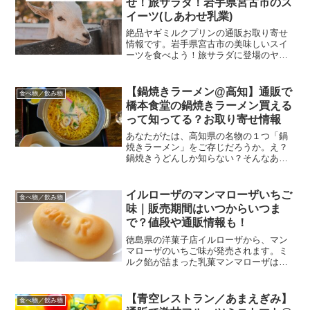
せ！旅サラダ！岩手県宮古市のス
イーツ(しあわせ乳業)
絶品ヤギミルクプリンの通販お取り寄せ
情報です。岩手県宮古市の美味しいスイ
ーツを食べよう！旅サラダに登場のヤギ
ミルクプリン@岩手県宮古市を知って
る？ この投稿をInstagramで見る しあわ
せ牧場(@shiawase_farm)がシェアした...
【鍋焼きラーメン@高知】通販で
食べ物／飲み物
橋本食堂の鍋焼きラーメン買える
って知ってる？お取り寄せ情報
あなたがたは、高知県の名物の１つ「鍋
焼きラーメン」をご存じだろうか。え？
鍋焼きうどんしか知らない？そんなあな
たのために、鍋焼きラーメンが何である
かの説明と通販で買える鍋焼きラーメン
情報をご紹介します。高知県の鍋焼きラ
イルローザのマンマローザいちご
食べ物／飲み物
ーメンとは？鍋焼きラーメ...
味｜販売期間はいつからいつま
で？値段や通販情報も！
徳島県の洋菓子店イルローザから、マン
マローザのいちご味が発売されます。ミ
ルク餡が詰まった乳菓マンマローザは、
和菓子と洋菓子両方の良さを併せ持った
お菓子で、イルローザ人気ナンバーワン
スイーツです。いちご味のマンマローザ
【青空レストラン／あまえぎみ】
食べ物／飲み物
は季節限定スイーツとなり...