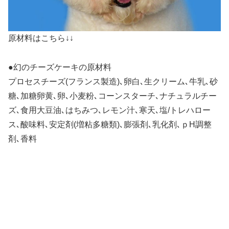
原材料はこちら↓↓
●幻のチーズケーキの原材料
プロセスチーズ(フランス製造)､卵白､生クリーム､牛乳､砂
糖､加糖卵黄､卵､小麦粉､コーンスターチ､ナチュラルチー
ズ､食用大豆油､はちみつ､レモン汁､寒天､塩/トレハロー
ス､酸味料､安定剤(増粘多糖類)､膨張剤､乳化剤､ｐH調整
剤､香料