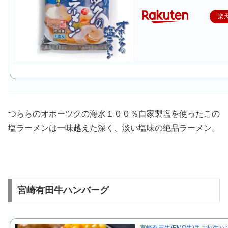
楽
つららのオホーツクの海水１００％自家製塩を使ったこの
塩ラーメンは一味越えた深く、淡い塩味の絶品ラーメン。
宮崎有田牛ハンバーグ
宮崎有田牛(EMO牛)手ごね生ハ