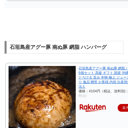
石垣島産アグー豚 南ぬ豚 網脂 ハンバーグ
石垣島産アグー豚 南ぬ豚 網脂 
6個セット 高級 ギフト 国産 沖縄
とろける 旨み 本物 極上 ジュー
り 逸品 贈答 お客様 内祝 出産
法人
価格：4104円（税込、送料別)
(
時点)
楽