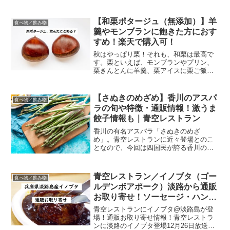
幻のマンゴーについて書いてみたいと思
います。幻の緑色のマンゴー「キーツマ
ンゴー」とは？糖度や特徴などキーツマ
【和栗ポタージュ（無添加）】羊
食べ物／飲み物
ンゴーとはキーツ種...
羹やモンブランに飽きた方におす
すめ！楽天で購入可！
秋はやっぱり栗！それも、和栗は最高で
す。栗といえば、モンブランやプリン、
栗きんとんに羊羹、栗アイスに栗ご飯な
ど、色々な栗料理がありますが、和栗の
ポタージュはご存じですか？今日はあま
り馴染みのないかもしれない「和栗のポ
【さぬきのめざめ】香川のアスパ
食べ物／飲み物
タージュ」をご紹介します...
ラの旬や特徴・通販情報！激うま
餃子情報も｜青空レストラン
香川の有名アスパラ「さぬきのめざ
め」。青空レストランに近々登場とのこ
となので、今回は四国民が誇る香川のア
スパラ「さぬきのめざめ」をご紹介！香
川のアスパラ「さぬきのめざめ」とは？
香川県より産地直送 JA香川県アスパラ
青空レストラン／イノブタ（ゴー
食べ物／飲み物
さぬきのめざめ LからM...
ルデンボアポーク）淡路から通販
お取り寄せ！ソーセージ・ハンバ
ーグも
青空レストランにイノブタ@淡路島が登
場！通販お取り寄せ情報！青空レストラ
ンに淡路のイノブタ登場12月26日放送の