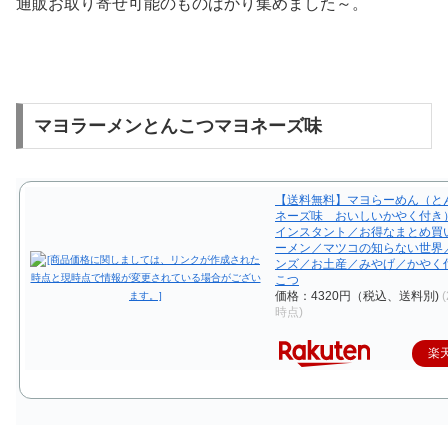
通販お取り寄せ可能のものばかり集めました～。
マヨラーメンとんこつマヨネーズ味
【送料無料】マヨらーめん（と
ネーズ味 おいしいかやく付き）
インスタント／お得なまとめ買
ーメン／マツコの知らない世界
ンズ／お土産／みやげ／かやく
こつ
価格：4320円（税込、送料別)
(
時点)
楽