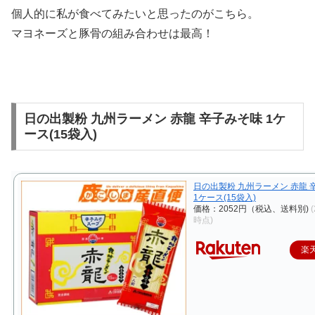
個人的に私が食べてみたいと思ったのがこちら。
マヨネーズと豚骨の組み合わせは最高！
日の出製粉 九州ラーメン 赤龍 辛子みそ味 1ケ
ース(15袋入)
日の出製粉 九州ラーメン 赤龍 
1ケース(15袋入)
価格：2052円（税込、送料別)
(
時点)
楽