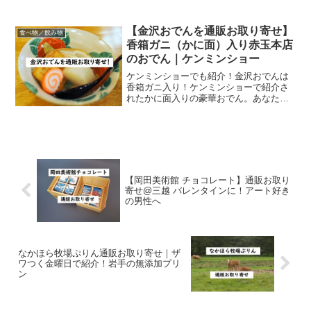
青空レストランに登場するのは淡路島の
イノブタ！！イノシシと家畜のブタとの
交配によりつくられた一代雑種。肉は脂
【金沢おでんを通販お取り寄せ】
食べ物／飲み物
肪分が少なく、味はあ...
香箱ガニ（かに面）入り赤玉本店
のおでん｜ケンミンショー
ケンミンショーでも紹介！金沢おでんは
香箱ガニ入り！ケンミンショーで紹介さ
れたかに面入りの豪華おでん。あなたは
金沢おでんを食べたことはありますか？
おでんの具というとちくわぶやこんにゃ
く、大根や卵に餅巾着など、庶民的なも
のが浮かびますが、金沢の...
【岡田美術館 チョコレート】通販お取り
寄せ@三越 バレンタインに！アート好き
の男性へ
なかほら牧場ぷりん通販お取り寄せ｜ザ
ワつく金曜日で紹介！岩手の無添加プリ
ン