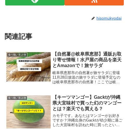
hisomukyodai
関連記事
【自然薯@岐阜県恵那】通販お取
食べ物／飲み物
り寄せ情報！水戸屋の商品を楽天
とAmazonで！旅サラダ
岐阜県恵那市の自然薯が旅サラダに登場
11月28日放送の旅サラダに登場予定なの
は岐阜県恵那市の自然薯！ここでは岐阜
県恵那市の自然薯や、通販お取り寄せ情
報をご紹介します。岐阜県恵那市の自然
薯岐阜県恵那市を含む東濃地区は、自然
【キーツマンゴー】Gacktが沖縄
食べ物／飲み物
薯の産地として知られ...
県大宜味村で買った幻のマンゴー
とは？楽天でも買える？
カモ子です。あなたはマンゴーがお好き
ですか？沖縄出身のGacktが幼少期に過ご
した大宜味村を訪ねた時に買ったという