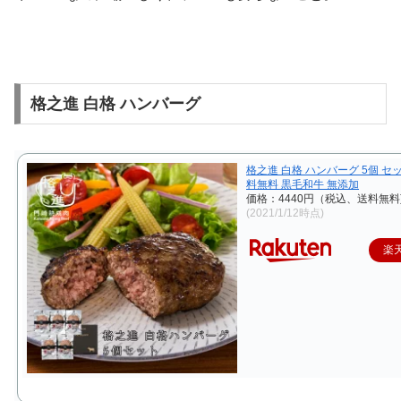
格之進 白格 ハンバーグ
格之進 白格 ハンバーグ 5個 セッ
料無料 黒毛和牛 無添加
価格：4440円（税込、送料無料
(2021/1/12時点)
楽