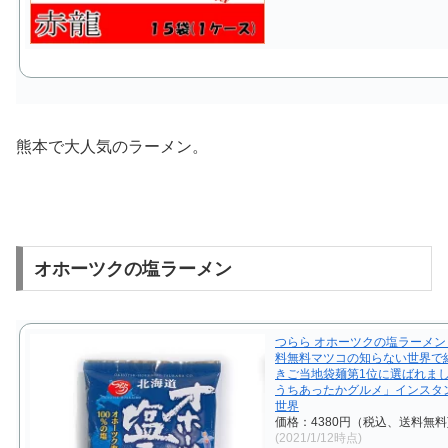
熊本で大人気のラーメン。
オホーツクの塩ラーメン
つらら オホーツクの塩ラーメン 
料無料マツコの知らない世界で
きご当地袋麺第1位に選ばれま
うちあったかグルメ」インスタ
世界
価格：4380円（税込、送料無料
(2021/1/12時点)