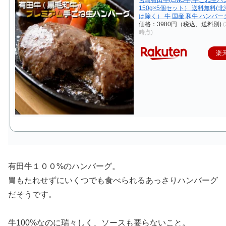
150g×5個セット） 送料無料(
は除く） 牛 国産 和牛 ハンバー
価格：3980円（税込、送料別)
(
時点)
楽
有田牛１００%のハンバーグ。
胃もたれせずにいくつでも食べられるあっさりハンバーグ
だそうです。
牛100%なのに瑞々しく、ソースも要らないこと。