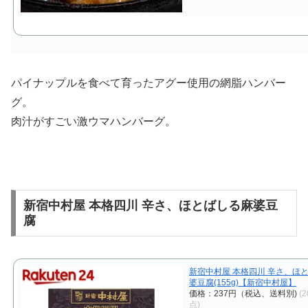
パイナップルを食べて育ったアグー使用の網脂ハンバー
グ。
肉汁がすごい激ウマハンバーグ。
新宿中村屋 本格四川 辛さ、ほとばしる麻婆豆
腐
新宿中村屋 本格四川 辛さ、ほ
婆豆腐(155g)【新宿中村屋】
価格：237円（税込、送料別)
(2
点)