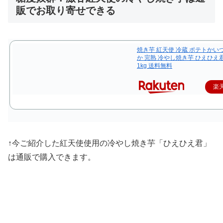
販でお取り寄せできる
焼き芋 紅天使 冷蔵 ポテトかい
か 完熟 冷やし焼き芋 ひえひえ
1kg 送料無料
楽
↑今ご紹介した
紅天使使用の冷やし焼き芋「ひえひえ君」
は通販で購入できます。