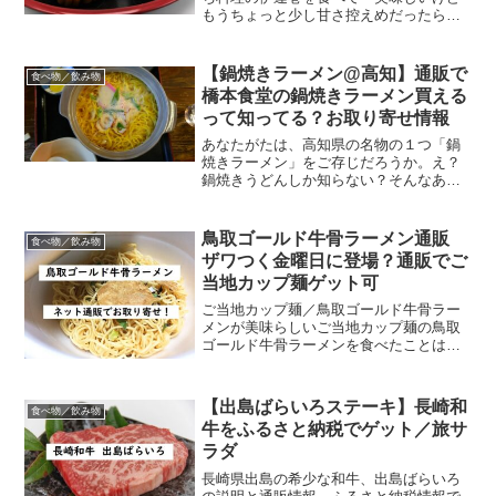
もうちょっと少し甘さ控えめだったらい
いなあ」と思うことはありませんか？私
はおせちの中身で伊達巻が一番好きなの
ですが、それでも激甘伊達巻に当たると
【鍋焼きラーメン@高知】通販で
食べ物／飲み物
「ああ、、、」と残念な気...
橋本食堂の鍋焼きラーメン買える
って知ってる？お取り寄せ情報
あなたがたは、高知県の名物の１つ「鍋
焼きラーメン」をご存じだろうか。え？
鍋焼きうどんしか知らない？そんなあな
たのために、鍋焼きラーメンが何である
かの説明と通販で買える鍋焼きラーメン
情報をご紹介します。高知県の鍋焼きラ
鳥取ゴールド牛骨ラーメン通販
食べ物／飲み物
ーメンとは？鍋焼きラーメ...
ザワつく金曜日に登場？通販でご
当地カップ麺ゲット可
ご当地カップ麺／鳥取ゴールド牛骨ラー
メンが美味らしいご当地カップ麺の鳥取
ゴールド牛骨ラーメンを食べたことはあ
りますか？私はまだ一度もないのです
が、めちゃくちゃ美味しいとの噂。今日
は鳥取ゴールド牛骨ラーメンの通販情報
【出島ばらいろステーキ】長崎和
食べ物／飲み物
をご紹介します。PayPa...
牛をふるさと納税でゲット／旅サ
ラダ
長崎県出島の希少な和牛、出島ばらいろ