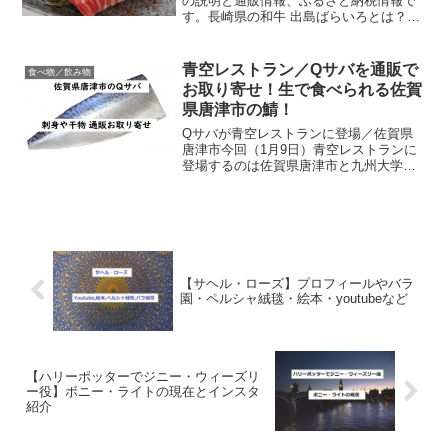
の説明と通販情報、ふるさと納税情報で
す。長崎県の和牛 出島ばらいろとは？平
成24年に開催された和牛のオリンピック
「第10回全国和牛能力共進会」で、日本
一（内閣総理大臣賞受賞）に輝いた長崎
青空レストラン／Qサバを通販で
食べ物／飲み物
和牛。その中でも長...
お取り寄せ！生で食べられる佐賀
県唐津市の鯖！
Qサバが青空レストランに登場／佐賀県
唐津市今回（1月9日）青空レストランに
登場するのは佐賀県唐津市と九州大学が
共同開発した完全養殖サバ、Qサバ。 人
工ふ化したマサバを卵から出荷まで管理
された餌を与える事により アニサキスの
リスクを軽減してお...
【サヘル・ローズ】プロフィールやバラ
園・ペルシャ絨毯・絵本・youtubeなど
【ハリーポッターでジニー・ウィーズリ
ー役】ボニー・ライトの現在とインスタ
紹介