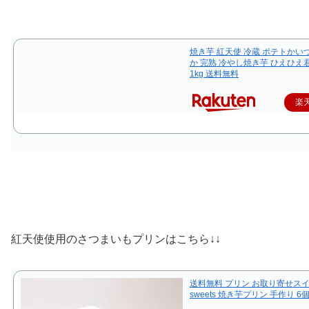
焼き芋 紅天使 冷蔵 ポテトかい
か 完熟 冷やし焼き芋 ひえひえ
1kg 送料無料
楽
紅天使使用のさつまいもプリンはこちら↓↓
送料無料 プリン お取り寄せス
sweets 焼き芋プリン 手作り 6