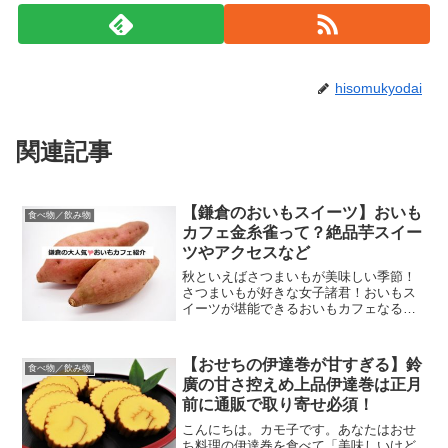
hisomukyodai
関連記事
【鎌倉のおいもスイーツ】おいも
食べ物／飲み物
カフェ金糸雀って？絶品芋スイー
ツやアクセスなど
秋といえばさつまいもが美味しい季節！
さつまいもが好きな女子諸君！おいもス
イーツが堪能できるおいもカフェなるも
のをご存じでしょうか？今日は鎌倉にあ
るおいもカフェ金糸雀についてまとめた
いと思います。鎌倉でおいもスイーツと
【おせちの伊達巻が甘すぎる】鈴
食べ物／飲み物
いえば金糸雀 この投稿を...
廣の甘さ控えめ上品伊達巻は正月
前に通販で取り寄せ必須！
こんにちは。カモ子です。あなたはおせ
ち料理の伊達巻を食べて「美味しいけど