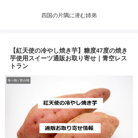
四国の片隅に潜む姉弟
【紅天使の冷やし焼き芋】糖度47度の焼き
芋使用スイーツ通販お取り寄せ｜青空レス
トラン
食べ物／飲み物