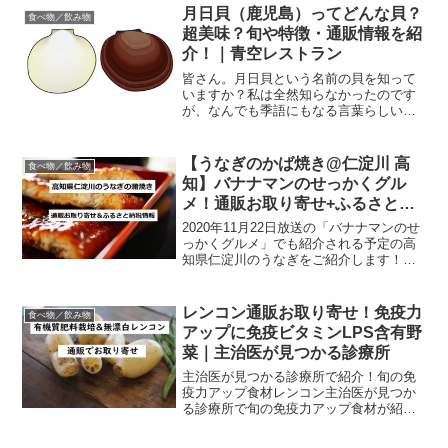
情報をご紹介します！福井県の越前おろ
月日貝（鹿児島）ってどんな貝？
食べ物／飲み物
しそばと辛味大根！美...
超美味？旬や特徴・通販情報を紹
介！｜青空レストラン
皆さん。月日貝という名前の貝を知って
いますか？私は全然知らなかったのです
が、なんでも季語にもなる言葉らしいで
すね。青空レストランに登場するという
ことなので、予習的にいくつか調べてご
紹介します。ここでは、・どんな貝？・
【うなぎのかば焼き@仁淀川 高
食べ物／飲み物
旬・通販情報を紹介します...
知】バナナマンのせっかくグル
メ！通販お取り寄せ+ふるさと納
税
2020年11月22日放送の「バナナマンのせ
っかくグルメ」でも紹介される予定の高
知県仁淀川のうなぎをご紹介します！通
販のお取り寄せやふるさと納税情報もあ
りますのでぜひご自宅でこの絶品うなぎ
をお楽しみください♪バナナマンのせっか
レンコン通販お取り寄せ！免疫力
食べ物／飲み物
くグルメでも紹...
アップに免疫ビタミンLPS含有野
菜｜主治医が見つかる診療所
主治医が見つかる診療所で紹介！旬の免
疫力アップ食材レンコン主治医が見つか
る診療所で旬の免疫力アップ食材が紹介
されます。その中で登場するのが「レン
コン」。今回はレンコンの通販お取り寄