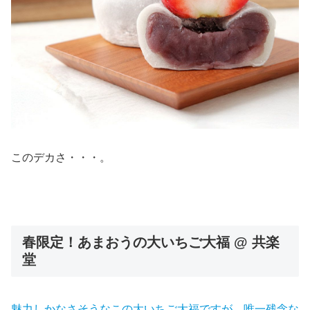
このデカさ・・・。
春限定！あまおうの大いちご大福 @ 共楽
堂
魅力しかなさそうなこの大いちご大福ですが、唯一残念な