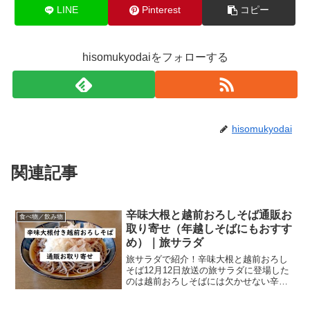
LINE
Pinterest
コピー
hisomukyodaiをフォローする
hisomukyodai
関連記事
辛味大根と越前おろしそば通販お
食べ物／飲み物
取り寄せ（年越しそばにもおすす
め）｜旅サラダ
旅サラダで紹介！辛味大根と越前おろし
そば12月12日放送の旅サラダに登場した
のは越前おろしそばには欠かせない辛味
大根！今回は辛味大根と越前おろしそば
がセットになった商品の通販お取り寄せ