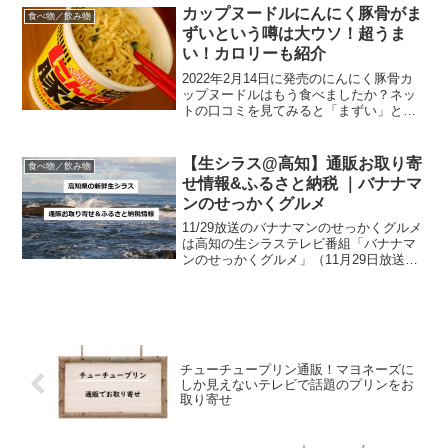
せ情報をご紹介。レンコンを食べて元気
カップヌードルにんにく豚骨がま
食べ物／飲み物
に冬を乗り越えましょう！...
ずいという噂は大ウソ！超うま
い！カロリーも紹介
2022年2月14日に発売のにんにく豚骨カ
ップヌードルはもう食べましたか？ネッ
トの口コミを見てみると「まずい」とい
う手厳しいコメントがあるじゃーないで
すか。な・・・なにーー？まずいっ
て？！これは食べてみなければ。タイミ
【生シラス@高知】通販お取り寄
食べ物／飲み物
ングよく私の弟のタワシ...
せ情報&ふるさと納税 ｜バナナマ
ンのせっかくグルメ
11/29放送のバナナマンのせっかくグルメ
は高知の生シラステレビ番組「バナナマ
ンのせっかくグルメ」（11月29日放送）
のロケ地は高知県！！バナナマンが高知
の生シラスを堪能。今日は通販でお取り
寄せできる高知の生シラスをご紹介しま
す。高知のカツ...
チューチュープリン通販！マヨネーズに
しか見えないテレビで話題のプリンをお
取り寄せ