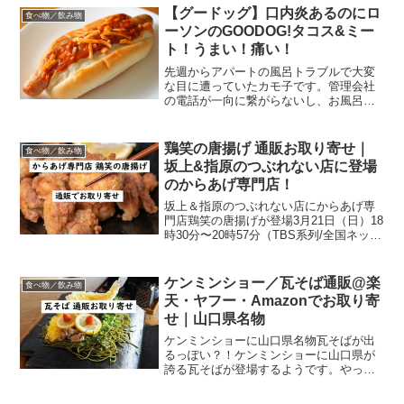
【グードッグ】口内炎あるのにロ
食べ物／飲み物
ーソンのGOODOG!タコス&ミー
ト！うまい！痛い！
先週からアパートの風呂トラブルで大変
な目に遭っていたカモ子です。管理会社
の電話が一向に繋がらないし、お風呂使
えないしで最悪でした。（実家に入りに
行ってた）あちこち連絡しなくちゃいけ
なかった上に今日は業者が入れ代わり立
鶏笑の唐揚げ 通販お取り寄せ｜
食べ物／飲み物
ち代わりでもうクタクタ。...
坂上&指原のつぶれない店に登場
のからあげ専門店！
坂上＆指原のつぶれない店にからあげ専
門店鶏笑の唐揚げが登場3月21日（日）18
時30分〜20時57分（TBS系列/全国ネッ
ト）【坂上&指原のつぶれない店】にて、
鶏笑が紹介されます😆鶏笑 本店にて撮
影したそうです。ぜひ、皆様ご覧くださ
ケンミンショー／瓦そば通販@楽
食べ物／飲み物
い#鶏笑...
天・ヤフー・Amazonでお取り寄
せ｜山口県名物
ケンミンショーに山口県名物瓦そばが出
るっぽい？！ケンミンショーに山口県が
誇る瓦そばが登場するようです。やっほ
ーーーい。瓦そば、聞いたことはあって
も食べたことはない！というわけで色ん