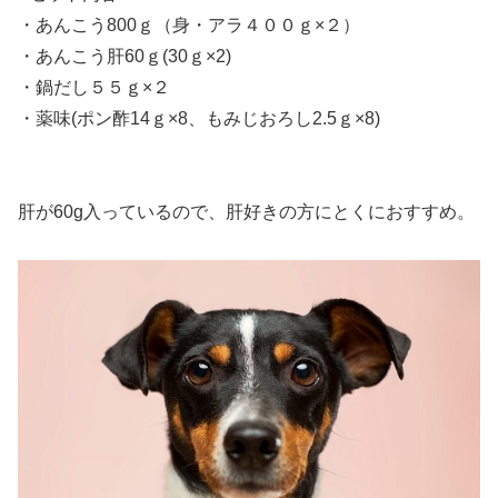
・あんこう800ｇ（身・アラ４００ｇ×２）
・あんこう肝60ｇ(30ｇ×2)
・鍋だし５５ｇ×２
・薬味(ポン酢14ｇ×8、もみじおろし2.5ｇ×8)
肝が60g入っているので、肝好きの方にとくにおすすめ。