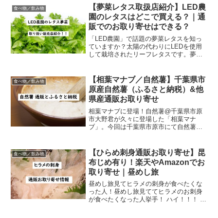
なお店の通販情報ゲットからいきますよ
【夢菜レタス取扱店紹介】LED農
食べ物／飲み物
ーー。楽天、ヤフーショッ...
園のレタスはどこで買える？｜通
販でのお取り寄せはできる？
「LED農園」で話題の夢菜レタスを知っ
ていますか？太陽の代わりにLEDを使用
して栽培されたリーフレタスです。夢菜
レタスは傷みにくく変色しにくく、冷蔵
庫の中で長期間長持ちするレタスとして
注目を浴びています。ここでは、夢菜レ
【相葉マナブ／自然薯】千葉県市
食べ物／飲み物
タスの取扱店（実店舗...
原産自然薯（ふるさと納税）&他
県産通販お取り寄せ
相葉マナブに登場！自然薯@千葉県市原
市大野君が久々に登場した「相葉マナ
ブ」。今回は千葉県市原市にて自然薯掘
りです。千葉県市原市といえばイチジク
や自然薯が特産品として有名ですよね。
自然薯は、昭和60年に組織された「市原
【ひらめ刺身通販お取り寄せ】昆
食べ物／飲み物
市自然薯生産組合」が中心...
布じめ有り！楽天やAmazonでお
取り寄せ｜昼めし旅
昼めし旅見てヒラメの刺身が食べたくな
った人！昼めし旅見ててヒラメのお刺身
が食べたくなった人挙手！ ハイ！！！ ヒ
ラメのお刺身、美味しいですよね。ここ
では、通販でお取り寄せできるひらめの