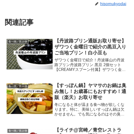
hisomukyodai
関連記事
【丹波路プリン通販お取り寄せ】
食べ物／飲み物
ザワつく金曜日で紹介の黒豆入り
ご当地プリン！白小豆も
ザワつく金曜日で紹介！丹波篠山の丹波
路プリン丹波路プリン 黒豆 2個セット
【CREAMYスプーン付属】ザワつく金曜
日で紹介されました！ザワつく金曜日で
も紹介された丹波篠山の絶品プリン「丹
波路プリン」をご存じでしょうか？材料
【すっぽん鍋】ヤマサのお鍋は臭
食べ物／飲み物
の７～８割を占める...
み無し！お歳暮にもおすすめ！通
販（楽天）お取り寄せ
冬になると体が温まる食べ物が欲しくな
ります。特に、美味しいすっぽん鍋は欠
かせません。でも気になるのはその臭
み。一度臭みが気になると、すっぽんの
姿まで思い出されて食べづらくなってし
まいます。今日は臭みが気にならない＆
【ライチ@宮崎／青空レストラ
食べ物／飲み物
超絶品の極上すっぽん鍋をご...