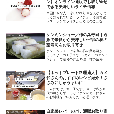
ン】オンライン通販でお取り寄せ
できる美味しいライチ情報
南国好きな人、珍しい物好きな人からは
よく知られている「ライチ」。今回青空
レストランでライチが出るとのことなの
で、オンライン通販で買える美味しいラ
イチ情報をお届けします。青空レストラ
ンに登場するのは宮崎のライチ！ライチ
ケンミンショー／柿の葉寿司｜通
食べ物／飲み物
と言えばベトナムとかタイ...
販で奈良から美味しい平宗の柿の
葉寿司をお取り寄せ
ケンミンショーで奈良の柿の葉寿司が出
るってよ！カモ子です。2月25日のケンミ
ンショーで奈良の郷土料理、柿の葉寿司
が登場するようです。柿の葉寿司って美
味しいよね～。柿の葉で包んでるから酢
飯が良い香り！今日はネットでお取り寄
【ホットプレート料理達人】カメ
食べ物／飲み物
せできる通販情報をご...
代さんのおすすめレシピ紹介！さ
さみにしゅうまいに！
こんにちは。カモ子です。今日は私が10
代の頃からずーっとファンのカメ代さん
のお料理をご紹介したいと思います。当
時はカメ代さんレシピもよく試してまし
た。レシピを試すだけじゃなく、ブログ
記事に綴られるお料理にまつわるエピソ
自家製レバーのパテ通販お取り寄
食べ物／飲み物
ードを読むのが大好きで...