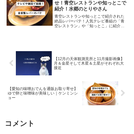
せ！青空レストランや知っとこで
紹介！水郷のとりやさん
青空レストランや知っとこで紹介された
絶品レバーパテ！人気テレビ番組の「青
空レストラン」や「知っとこ」に紹介さ
れて瞬く間に全国に名が広がったレバー
のパテをご存じでしょうか？大人気の鶏
肉のお店が作った鶏レバーです。口コミ
で話題になったのをきっか...
【12月の天体観測見所と11月撮影画像】
月＆金星そして木星＆土星がそれぞれ大
接近
【愛知の味噌おでんを通販お取り寄せ】
ゆで卵と味噌味が美味しい｜ケンミンシ
ョー
コメント