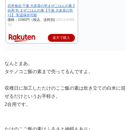
石井食品 千葉 大多喜の筍まぜごはんの素 2
合用 筍 まぜごはんの素【千葉 大多喜の筍
×1】 常温保存可能
価格：1080円（税込、送料別)
(2021/4/4時
点)
楽天で購入
なんとまあ。
タケノコご飯の素まで売ってるんですよ。
収穫日に加工したたけのこご飯の素は炊き立ての白米に混
ぜるだけというお手軽さ。
2合用です。
たけのこご飯の素はふるさと納税もあり↓