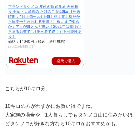
ブランドタケノコ 皮付き筍 産地直送 朝掘
り 千葉・大多喜の たけのこ 約10kg 【発送
時期：4月上旬〜5月上旬】粘土質土壌だか
ら日本一と言われる美味さ、根元まで柔ら
かくアクがほとんど無い！2021年は収穫が
早まる影響で4月第三週で終了する可能性あ
り！
価格：14040円（税込、送料無料)
(2021/4/4時点)
楽天で購入
こちらが10キロ分。
10キロの方がわずかにお買い得ですね。
大家族の場合や、1人暮らしでもタケノコ山に住みたいほ
どタケノコが好きな方なら10キロがおすすめかも。