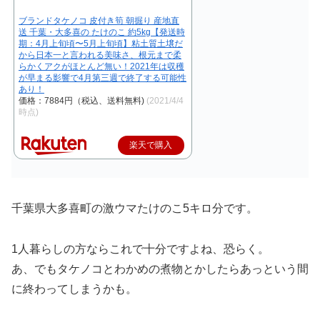
ブランドタケノコ 皮付き筍 朝掘り 産地直
送 千葉・大多喜の たけのこ 約5kg【発送時
期：4月上旬頃〜5月上旬頃】粘土質土壌だ
から日本一と言われる美味さ、根元まで柔
らかくアクがほとんど無い！2021年は収穫
が早まる影響で4月第三週で終了する可能性
あり！
価格：7884円（税込、送料無料)
(2021/4/4
時点)
楽天で購入
千葉県大多喜町の激ウマたけのこ5キロ分です。
1人暮らしの方ならこれで十分ですよね、恐らく。
あ、でもタケノコとわかめの煮物とかしたらあっという間
に終わってしまうかも。