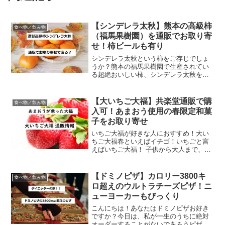
【シンデレラ太秋】熊本の高級柿
食べ物／飲み物
（福馬果樹園）を通販でお取り寄
せ！柿ビールも有り
シンデレラ太秋という柿をご存じでしょ
うか？熊本の福馬果樹園で生産されてい
る超絶おいしい柿、シンデレラ太秋をご
紹介します。これまで色んなテレビ番組
で取り上げられ、近々ザワつく金曜日で
も放送予定のシンデレラ太秋の通販お取
【大いちご大福】共楽堂通販で購
食べ物／飲み物
り寄せ情報も！また、この...
入可！あまおう使用の春限定和菓
子をお取り寄せ
いちご大福が好きな人におすすめ！大い
ちご大福春といえばイチゴ！いちごと言
えばいちご大福！ 子供から大人まで、み
んな大好きいちご大福！ 大福の甘さをい
ちごの爽やかな甘酸っぱさが和らげてく
れるので、和菓子ラバー以外からの支持
【ドミノピザ】カロリー3800キ
食べ物／飲み物
も厚いいちご大福。そ...
ロ超えのウルトラチーズピザ！ニ
ューヨーカーもびっくり
こんにちは！あなたはドミノピザお好き
ですか？今日は、私が一生のうちに絶対
オーダーすることがないであろうピザを