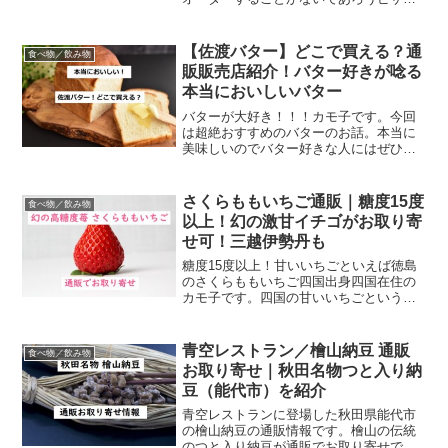
ご紹介します！（坂上＆指原のつぶれな
い店でも放送予定だよね）うん、これは
絶対オーダーしない。てかできない。断
【佐渡バター】どこで買える？通
食べ物／飲み物
言できる。ドミノの１キロ...
販販売店紹介！バター好きが唸る
本当においしいバター
バターが大好き！！！カモ子です。今回
は超絶おすすめのバターのお話。本当に
美味しいのでバター好きな人にはぜひぜ
ひ食べてみてもらいたいです！マジで美
味しい！！バター好きが喜ぶ佐渡バター
バター好きが好きなバターというと必ず
さくらももいちご通販｜糖度15度
食べ物／飲み物
名前があがるのが、カルピ...
以上！幻の激甘イチゴがお取り寄
せ可！三越伊勢丹も
糖度15度以上！甘いいちごといえば徳島
のさくらももいちご四国出身四国在住の
カモ子です。四国の甘いいちごという
と、なんといっても徳島の「さくらもも
いちご」。 さくらももいちごは四国の誇
り！ このさくらももいちごはももいちご
青空レストラン／檜山納豆 通販
食べ物／飲み物
の姉妹品として平成２...
お取り寄せ｜秋田名物つと入り納
豆（能代市）を紹介
青空レストランに登場した秋田県能代市
の檜山納豆の通販情報です。檜山の伝統
のつと入り納豆が通販でお取り寄せでき