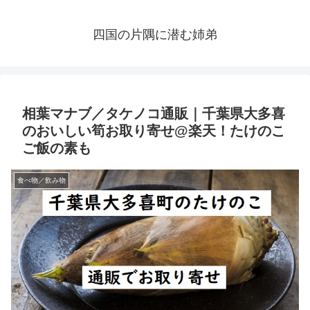
四国の片隅に潜む姉弟
相葉マナブ／タケノコ通販｜千葉県大多喜
のおいしい筍お取り寄せ@楽天！たけのこ
ご飯の素も
食べ物／飲み物