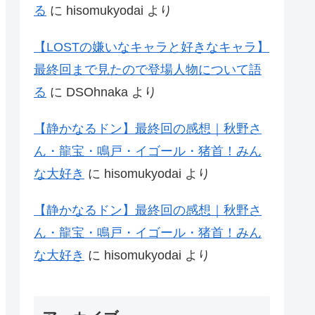
る
に
hisomukyodai
より
【LOSTの嫌いなキャラと好きなキャラ】
最終回まで見たので登場人物について語
る
に
DSOhnaka
より
【静かなるドン】最終回の感想｜秋野さ
ん・龍宝・鳴戸・イゴール・猪首！みん
な大好き
に
hisomukyodai
より
【静かなるドン】最終回の感想｜秋野さ
ん・龍宝・鳴戸・イゴール・猪首！みん
な大好き
に
hisomukyodai
より