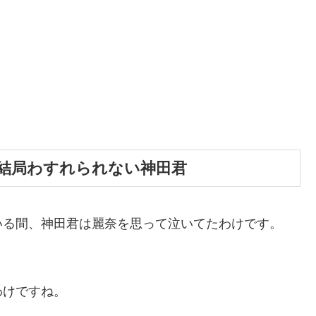
結局わすれられない神田君
いる間、神田君は麗奈を思って泣いてたわけです。
わけですね。