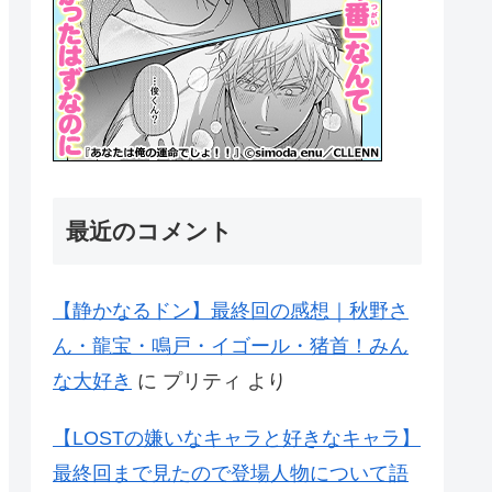
最近のコメント
【静かなるドン】最終回の感想｜秋野さ
ん・龍宝・鳴戸・イゴール・猪首！みん
な大好き
に
プリティ
より
【LOSTの嫌いなキャラと好きなキャラ】
最終回まで見たので登場人物について語