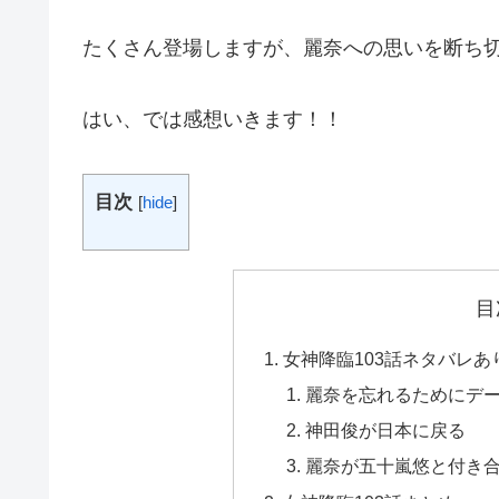
たくさん登場しますが、麗奈への思いを断ち
はい、では感想いきます！！
目次
[
hide
]
目
女神降臨103話ネタバレあ
麗奈を忘れるためにデ
神田俊が日本に戻る
麗奈が五十嵐悠と付き