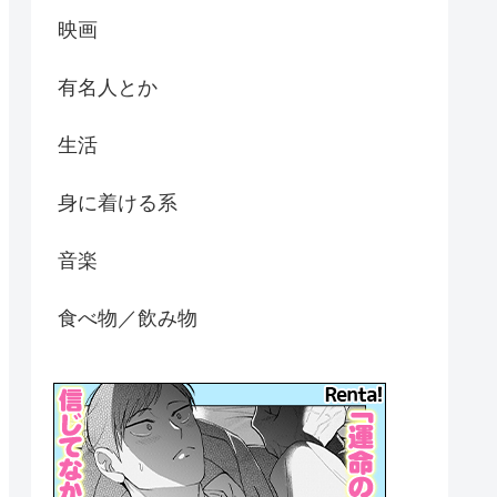
映画
有名人とか
生活
身に着ける系
音楽
食べ物／飲み物