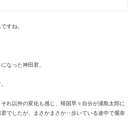
んですね。
とになった神田君。
す。
、それ以外の変化も感じ、帰国早々自分が浦島太郎に
田君でしたが、
まさかまさか‥歩いている途中で麗奈