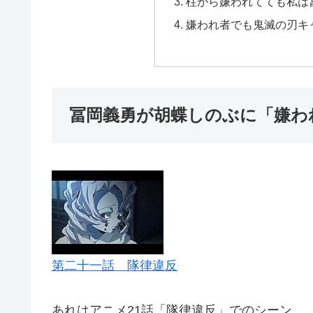
柱から嫌われてても私は
嫌われ者でも鬼滅の刃キ
冨岡義勇が胡蝶しのぶに「嫌わ
第二十一話 隊律違反
あれはアニメ21話「隊律違反」でのシーン。