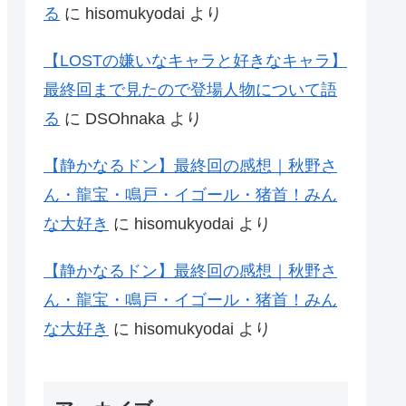
る
に
hisomukyodai
より
【LOSTの嫌いなキャラと好きなキャラ】
最終回まで見たので登場人物について語
る
に
DSOhnaka
より
【静かなるドン】最終回の感想｜秋野さ
ん・龍宝・鳴戸・イゴール・猪首！みん
な大好き
に
hisomukyodai
より
【静かなるドン】最終回の感想｜秋野さ
ん・龍宝・鳴戸・イゴール・猪首！みん
な大好き
に
hisomukyodai
より