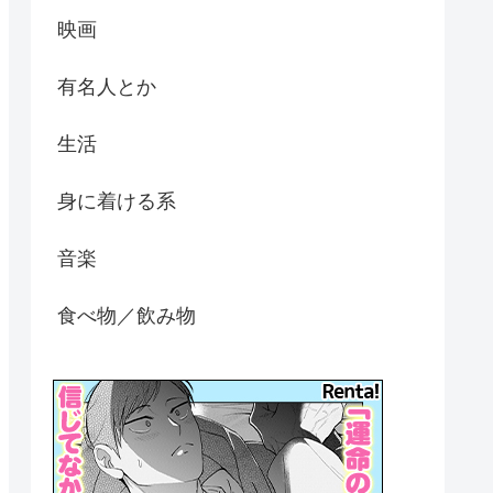
映画
有名人とか
生活
身に着ける系
音楽
食べ物／飲み物