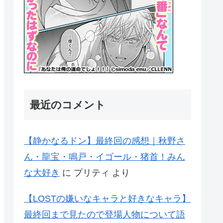
最近のコメント
【静かなるドン】最終回の感想｜秋野さ
ん・龍宝・鳴戸・イゴール・猪首！みん
な大好き
に
プリティ
より
【LOSTの嫌いなキャラと好きなキャラ】
最終回まで見たので登場人物について語