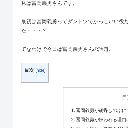
私は冨岡義勇さんです。
最初は冨岡義勇ってダントツでかっこいい役
た・・・？
てなわけで今日は冨岡義勇さんの話題。
目次
[
hide
]
目
冨岡義勇が胡蝶しのぶに
冨岡義勇が嫌われる理由は