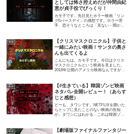
としては怖さ控えめだが仲間由紀
恵が貞子役でびっくり！
カモ子です。先日見たホラー映画「リン
グ0バースデイ」の感想です。ホラー苦
手、恐そうなところは「見ない・聞かな
い」でスルーしているので大したレビュ
ーは書けません。すみませんね。リング0
バースデイの感想リング０－バースデイ
【クリスマスクロニクル】子供と
映画
ー8月18日にリング0...
一緒にみたい映画！サンタの奥さ
んも出てくるよ
こんにちは。カモ子です。今日はクリス
マスクロニクルという映画を見ました。
2018年公開のアメリカ映画なんですが、
すごく良かったぁ！！！Netflix契約して
る人にはぜひ見てほしい映画。特に子供
がいる人はお子さんと一緒に観てほし
【#生きている】韓国ゾンビ映画
映画
い！！私？私は...
ネタバレ全開レビュー！（あらす
じと感想）
どーも、タワシです。NETFLIXを開いた
らトップに見たことのない映画の告知
が。タワシにはわかる…これは韓国ゾン
ビ映画だ！一応クリックして詳細を見て
みる…やっぱりね！色々な映画見ている
とゾンビ見ただけで大体どこで制作され
【劇場版ファイナルファンタジー
映画
たかわかってきますよ...