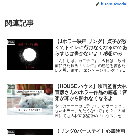
hisomukyodai
関連記事
【Jホラー映画 リング】貞子が恐
映画
くてトイレに行けなくなるのであ
らすじは書かないよ！感想のみ
こんにちは。カモ子です。今日は、数日
前に見た映画「リング」の感想を書きた
いと思います。 エンゲージリングじゃな
いよ。呪いのビデオの「リング」の方
ね！間違うんじゃないよ。 リングと
は・・・？超超簡単あらすじリングあら
【HOUSE ハウス】映画監督大林
映画
すじは書かないとタイトルで...
宣彦さんのホラー作品の感想！音
楽が耳から離れなくなるよ
やっほーーーカモ子です。ホラーっぽく
ないホラー、見たくないですか？この週
末にでも大林宣彦監督の「ハウス」を見
てみなはれ。映画監督大林宣彦さんの簡
単プロフィール広島県尾道市東土堂町生
まれの映画監督。生年月日は1938年1月9
【リング0バースデイ】心霊映画
映画
日。2歳でブリキの...