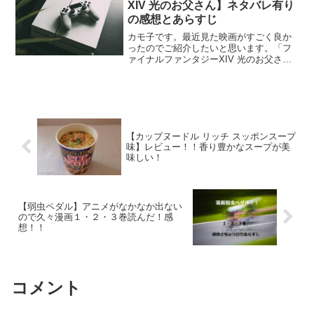
XIV 光のお父さん】ネタバレ有り
の感想とあらすじ
カモ子です。最近見た映画がすごく良か
ったのでご紹介したいと思います。「フ
ァイナルファンタジーXIV 光のお父さ
ん」という映画なのですが、ゲーマーで
はない私にはちょっとしんどいかもしれ
ないと思いながら見たのですが、ところ
がどっこい、すごく素晴...
【カップヌードル リッチ スッポンスープ
味】レビュー！！香り豊かなスープが美
味しい！
【弱虫ペダル】アニメがなかなか出ない
ので久々漫画１・２・３巻読んだ！感
想！！
コメント