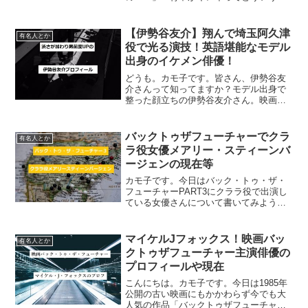
と？！」とよくネットでも話題になって
ますよね。私が彼を知ったのは、ドラマ
「コーヒー&バニラ」です。黒羽麻璃央さ
【伊勢谷友介】翔んで埼玉阿久津
有名人とか
んが演じた阿久津って、誠実で...
役で光る演技！英語堪能なモデル
出身のイケメン俳優！
どうも。カモ子です。皆さん、伊勢谷友
介さんって知ってますか？モデル出身で
整った顔立ちの伊勢谷友介さん。映画
「翔んで埼玉」で久しぶりに見たのです
が、やっぱりカッコイイですね～。年齢
が上がって、イケメンに渋さが加わって
バックトゥザフューチャーでクラ
有名人とか
ますます素敵になってました...
ラ役女優メアリー・スティーンバ
ージェンの現在等
カモ子です。今日はバック・トゥ・ザ・
フューチャーPART3にクララ役で出演し
ている女優さんについて書いてみようと
思います。ドクの恋人、そして後に妻と
なる女性を演じた、メアリー・スティー
ンバージェンさんです。BTF3でクララ役
マイケルJフォックス！映画バッ
有名人とか
メアリースティー...
クトゥザフューチャー主演俳優の
プロフィールや現在
こんにちは。カモ子です。今日は1985年
公開の古い映画にもかかわらず今でも大
人気の作品「バックトゥザフューチャ