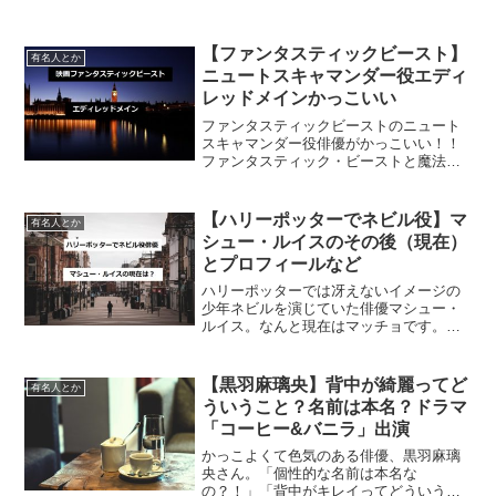
【ファンタスティックビースト】
有名人とか
ニュートスキャマンダー役エディ
レッドメインかっこいい
ファンタスティックビーストのニュート
スキャマンダー役俳優がかっこいい！！
ファンタスティック・ビーストと魔法使
いの旅(吹替版)ファンタスティック・ビー
ストの登場人物、ニュートスキャマンダ
ー役の俳優がかっこいい！！と胸キュン
【ハリーポッターでネビル役】マ
有名人とか
した女子は多いのでは...
シュー・ルイスのその後（現在）
とプロフィールなど
ハリーポッターでは冴えないイメージの
少年ネビルを演じていた俳優マシュー・
ルイス。なんと現在はマッチョです。今
回はハリポタでネビル役をしていた俳
優、マシュールイスのプロフィールと、
最近の様子をまとめてみたいと思いま
【黒羽麻璃央】背中が綺麗ってど
有名人とか
す。ハリーポッターでネビル役...
ういうこと？名前は本名？ドラマ
「コーヒー&バニラ」出演
かっこよくて色気のある俳優、黒羽麻璃
央さん。「個性的な名前は本名な
の？！」「背中がキレイってどういうこ