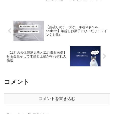
ー」で主役マーティを演じていた俳優マ
イケル・J・フォックスについて書いてみ
たいと思います！かっこいいですよね！
マイケル・J・フォッ...
【掟破りのチーズケーキ@le pique-
assiette】年越しお菓子にぴったり！ワイ
ンをお供に
【12月の天体観測見所と11月撮影画像】
月＆金星そして木星＆土星がそれぞれ大
接近
コメント
コメントを書き込む