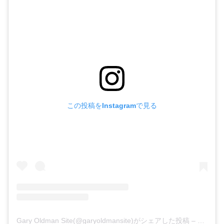
この投稿をInstagramで見る
Gary Oldman Site(@garyoldmansite)がシェアした投稿
–
2019年