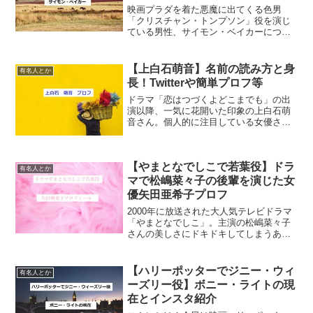
映画プラダを着た悪魔に出てくる色男
「クリスチャン・トンプソン」役を演じ
ている男性、サイモン・ベイカーについ
て書いてみたいと思います。プラダを着
た悪魔のクリスチャン・トンプソンとは
どんな人？プラダを着た悪魔 クリスチャ
【上白石萌音】名前の読み方と身
有名人とか
ン・トンプソンとは、主役...
長！Twitterや簡単プロフ等
ドラマ「恋はつづくよどこまでも」の出
演以降、一気に花開いた印象の上白石萌
音さん。個人的に注目している女優さん
なんですが、最近めちゃ垢抜けた気がし
ます。テレビの露出も格段に増えて注目
されることが多くなったのか、ものすご
【やまとなでしこで若葉役】ドラ
く綺麗になりました。しか...
有名人とか
マで松嶋菜々子の後輩を演じた女
優矢田亜希子プロフ
2000年に放送された大人気テレビドラマ
「やまとなでしこ」。主演の松嶋菜々子
さんの美しさにドキドキしてしまうあの
ドラマですが、矢田亜希子さん演じる塩
田若葉ちゃんが大好きだったという男性
は多いのではないでしょうか。今日は、
【ハリーポッターでジニー・ウィ
有名人とか
同性から見てもビック...
ーズリー役】ボニー・ライトの現
在とインスタ紹介