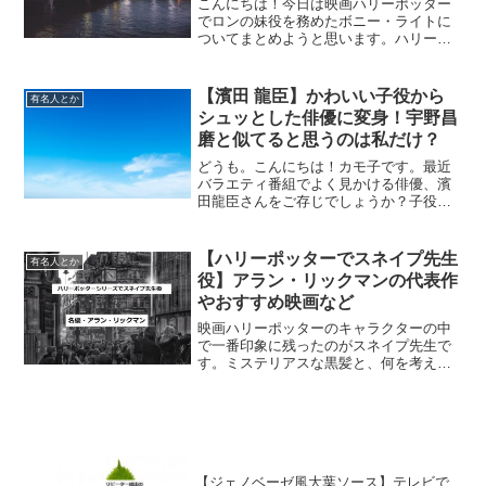
こんにちは！今日は映画ハリーポッター
でロンの妹役を務めたボニー・ライトに
ついてまとめようと思います。ハリーポ
ッターシリーズ終了後、子役出身の彼女
がどう過ごしているのか、気になってい
る方も多いかと思います。ではまず、ボ
【濱田 龍臣】かわいい子役から
有名人とか
ニー・ライトのプロフィー...
シュッとした俳優に変身！宇野昌
磨と似てると思うのは私だけ？
どうも。こんにちは！カモ子です。最近
バラエティ番組でよく見かける俳優、濱
田龍臣さんをご存じでしょうか？子役時
代、すごく活躍していましたよね。今日
は、その濱田龍臣さんについて書いてい
きまーす。濱田 龍臣の簡単なプロフィー
【ハリーポッターでスネイプ先生
有名人とか
ル濱田龍臣パーソナルブ...
役】アラン・リックマンの代表作
やおすすめ映画など
映画ハリーポッターのキャラクターの中
で一番印象に残ったのがスネイプ先生で
す。ミステリアスな黒髪と、何を考えて
いるかわからないあの不気味な感じが結
構好きでした。今日はスネイプ先生を演
じたイギリス人俳優アラン・リックマン
について。”スネイプ先生...
【ジェノベーゼ風大葉ソース】テレビで