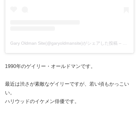
Gary Oldman Site(@garyoldmansite)がシェアした投稿
–
2020年
1990年のゲイリー・オールドマンです。
最近は渋さが素敵なゲイリーですが、若い頃もかっこい
い。
ハリウッドのイケメン俳優です。