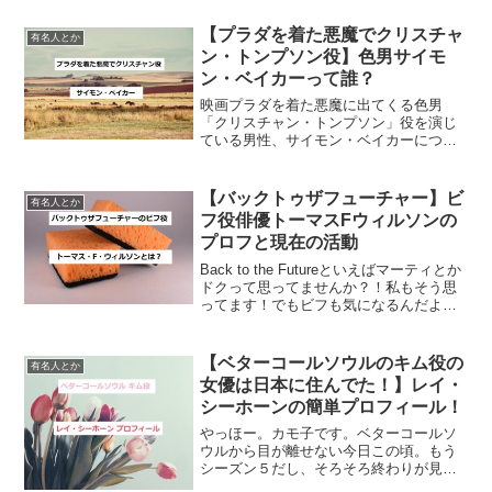
女優、レネ・ルッソのプロフィールをご
紹介したいと思います。マイインターン
【プラダを着た悪魔でクリスチャ
有名人とか
の中でレネ・ルッソはどん...
ン・トンプソン役】色男サイモ
ン・ベイカーって誰？
映画プラダを着た悪魔に出てくる色男
「クリスチャン・トンプソン」役を演じ
ている男性、サイモン・ベイカーについ
て書いてみたいと思います。プラダを着
た悪魔のクリスチャン・トンプソンとは
どんな人？プラダを着た悪魔 クリスチャ
【バックトゥザフューチャー】ビ
有名人とか
ン・トンプソンとは、主役...
フ役俳優トーマスFウィルソンの
プロフと現在の活動
Back to the Futureといえばマーティとか
ドクって思ってませんか？！私もそう思
ってます！でもビフも気になるんだよね
～～。ホンッと嫌なヤツ！だけどそんな
ビフを演じている俳優さんはどんな人な
んだろう？ってことでビフ役の俳優さん
【ベターコールソウルのキム役の
有名人とか
のプ...
女優は日本に住んでた！】レイ・
シーホーンの簡単プロフィール！
やっほー。カモ子です。ベターコールソ
ウルから目が離せない今日この頃。もう
シーズン５だし、そろそろ終わりが見え
てきました。今後キムはどうなるの？ナ