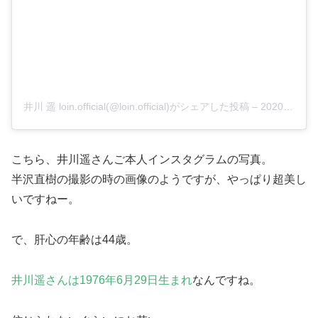
井川 遥 loin.official(@loin.official)がシェアした投稿
–
2020年 8月月2日午前4時35分PDT
こちら、井川遥さんご本人インスタグラムの写真。
半沢直樹の撮影の時の画像のようですが、やっぱり超美し
いですねー。
で、
肝心の年齢は44歳
。
井川遥さんは1976年6月29日生まれ
なんですね。