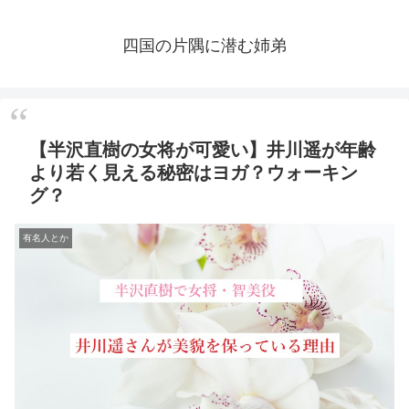
四国の片隅に潜む姉弟
【半沢直樹の女将が可愛い】井川遥が年齢
より若く見える秘密はヨガ？ウォーキン
グ？
有名人とか