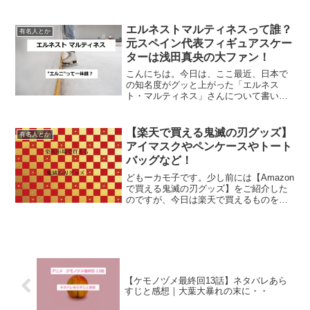
チョ（イグナシオ）は？と気になって仕
方がありません。ラロは？今後が気にな
エルネストマルティネスって誰？
る登場人物は色々いますが...
有名人とか
元スペイン代表フィギュアスケー
ターは浅田真央の大ファン！
こんにちは。今日は、ここ最近、日本で
の知名度がグッと上がった「エルネス
ト・マルティネス」さんについて書いて
みようと思います。エルネスト・マルテ
ィネス（エルニ）のプロフィール名前：
エルネスト・マルティネス（エルニ）出
【楽天で買える鬼滅の刃グッズ】
有名人とか
身：スペイン マドリード生...
アイマスクやペンケースやトート
バッグなど！
どもーカモ子です。少し前には【Amazon
で買える鬼滅の刃グッズ】をご紹介した
のですが、今日は楽天で買えるものをシ
ェアしたいと思います（*´∀｀*）さあ、行
きますよーー。鬼滅の刃グッズ① トート
バッグ（炭治郎の耳飾りのお守りデザイ
ン）シンプ...
【ケモノヅメ最終回13話】ネタバレあら
すじと感想｜大葉大暴れの末に・・