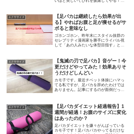
いほど美しいくびれを披露してやる！！
とやる気満々のカモ子です。昨日足パカ
チャレンジ失敗したことを報告したばか
りですが・・・予告通り再開しました。
【足パカは継続したら効果が出
エクササイズ
【足パカは継続したら効...
る】やればお腹と足が痩せるがサ
ボると意味なし
ゴホンゴホン。昨年末にスタイル抜群の
セレブリティ漫画家を勝手にライバル視
して「あの人みたいな体型目指す」と足
パカを始めた私ですが、なんと最後まで
やることなく放置していたことに気付き
ました。まあ、実家に帰ってぐーたらし
【鬼滅の刃で足パカ】音ゲー！今
エクササイズ
ていたのもあり、何かと忙...
更だけどやってみた！効果ありそ
うだけどしんどい
カモ子です。最近チベット体操にハマっ
てる私ですが、足パカを辞めたわけでは
ありません。記事にするのが面倒だった
だけです 汗でも今日は、少し前話題に
なった鬼滅の刃で音ゲー足パカというも
のに挑戦してみたので書いてみようと思
【足パカダイエット経過報告】1
エクササイズ
います。鬼滅の刃で音ゲー...
週間が経過！お腹のサイズに変化
はあったのか？
足パカダイエットを嫌々がんばっている
カモ子です！足パカパカやってるだけな