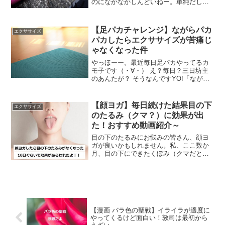
のになかなかしんどいねー。単純だし音
楽とか聴きながらできるのはいいんだけ
ど。今日は経過報告。足パカ再開後1週間
経過しました前回、自分の歴史を塗り替
【足パカチャレンジ】ながらパカ
エクササイズ
えたお話をしました。く...
パカしたらエクササイズが苦痛じ
ゃなくなった件
やっほーー。最近毎日足パカやってるカ
モ子です（・∀・） え？毎日？三日坊主
のあんたが？ そうなんですYO!「ながら
足パカ」がすごく合ってるみたいで、サ
ボらずできてるのです。さらに、「なが
ら足パカ」だといつもより長く続けられ
【顔ヨガ】毎日続けた結果目の下
エクササイズ
るという不思議現象...
のたるみ（クマ？）に効果が出
た！おすすめ動画紹介～
目の下のたるみにお悩みの皆さん、顔ヨ
ガが良いかもしれません。私、ここ数か
月、目の下にできたくぼみ（クマだと思
っていた）に悩んでいたのですが、顔ヨ
ガを毎日したら随分マシになってきまし
た。私自身の体験談を書きますね。目の
下にたるみが現れた！（ク...
【漫画 バラ色の聖戦】イライラが適度に
やってくるけど面白い！敦司は最初から