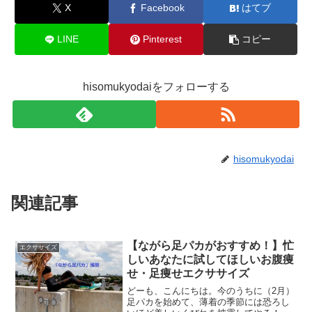
X
Facebook
はてブ
LINE
Pinterest
コピー
hisomukyodaiをフォローする
hisomukyodai
関連記事
【ながら足パカがおすすめ！】忙
エクササイズ
しいあなたに試してほしいお腹痩
せ・足痩せエクササイズ
どーも、こんにちは。今のうちに（2月）
足パカを始めて、薄着の季節には恐ろし