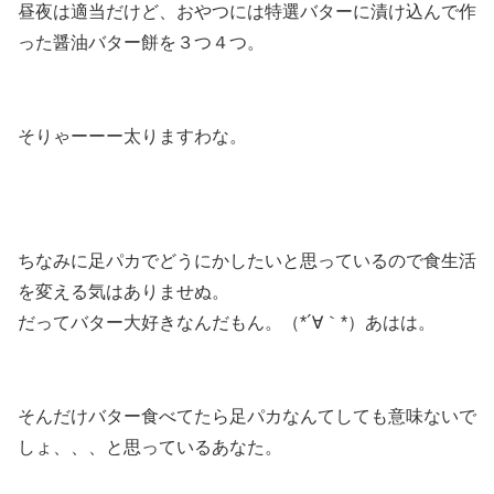
昼夜は適当だけど、おやつには
特選バターに漬け込んで作
った醤油バター餅を３つ４つ
。
そりゃーーー太りますわな。
ちなみに足パカでどうにかしたいと思っているので
食生活
を変える気はありませぬ。
だってバター大好きなんだもん。（*´∀｀*）あはは。
そんだけバター食べてたら足パカなんてしても意味ないで
しょ、、、と思っているあなた。