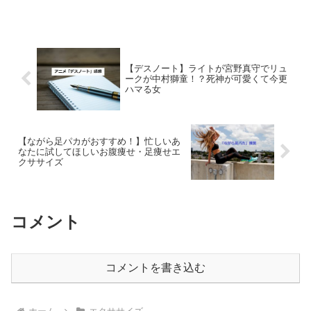
ていきます～。足パカダイエットの進捗
状況！サボり癖はどうなってるのか？え
ーと、言いにくいのですが...
【デスノート】ライトが宮野真守でリュ
ークが中村獅童！？死神が可愛くて今更
ハマる女
【ながら足パカがおすすめ！】忙しいあ
なたに試してほしいお腹痩せ・足痩せエ
クササイズ
コメント
コメントを書き込む