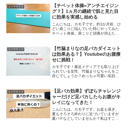
【チベット体操=アンチエイジン
エクササイズ
グ？】1ヵ月の継続で肌と見た目
に効果を実感し始める
こんにちは。カモ子です。約1か月前、ひ
どい肩こりに悩んでいた時にやってみた
チベット体操。肩こりと頭痛が消えたの
で、それからも時々やっていました。1ヵ
月が経過した今、肩こり解消以外の効果
を実感しつつあります。というわけで、
【竹脇まりなの足パカダイエット
エクササイズ
今日のテーマは「チベ...
は効果ある？】Youtubeのお腹痩
せに挑戦！
カモ子です！最近メディアでも取り上げ
られている女性、竹脇まりなちゃんをご
存じでしょうか？めっちゃ可愛い笑顔で
楽しいダイエット動画をたくさん紹介し
ているYoutuberです。最近彼女のYoutube
を知り、3日前からやってみているのでレ
【足パカ効果】ずぼらチャレンジ
エクササイズ
ポ！し...
ャーだけど足パカしたらお腹がキ
レイになってきた！
こんにちは。カモ子です。お盆も過ぎ、
夏もそろそろ終わりに近づいていますが
夏バテなどしていませんか？私はすこぶ
る元気で、ズボラながらも時々足パカを
しています。 すごいね！勤勉だね、