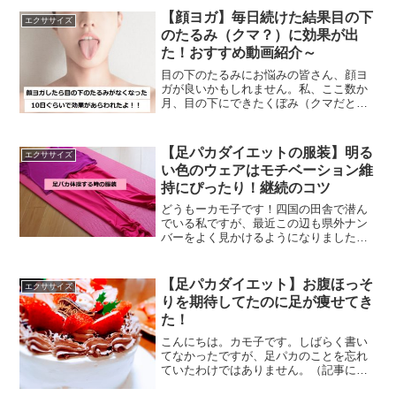
私！！ 今日は私の足パカ進捗状況につい
【顔ヨガ】毎日続けた結果目の下
エクササイズ
て書いてみたいと思います...
のたるみ（クマ？）に効果が出
た！おすすめ動画紹介～
目の下のたるみにお悩みの皆さん、顔ヨ
ガが良いかもしれません。私、ここ数か
月、目の下にできたくぼみ（クマだと思
っていた）に悩んでいたのですが、顔ヨ
ガを毎日したら随分マシになってきまし
た。私自身の体験談を書きますね。目の
【足パカダイエットの服装】明る
エクササイズ
下にたるみが現れた！（ク...
い色のウェアはモチベーション維
持にぴったり！継続のコツ
どうもーカモ子です！四国の田舎で潜ん
でいる私ですが、最近この辺も県外ナン
バーをよく見かけるようになりました。
最近同じアパートにも東京から引っ越し
てきた人がいるらしい。まあ、確かに都
会こわいよね・・。（仕事の都合とかか
【足パカダイエット】お腹ほっそ
エクササイズ
も知れんけど）さて。こん...
りを期待してたのに足が痩せてき
た！
こんにちは。カモ子です。しばらく書い
てなかったですが、足パカのことを忘れ
ていたわけではありません。（記事にす
るのを忘れていただけです）では、書い