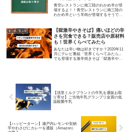
青空レストランに南三陸のわかめ羊が登
場するよ！！青空レストランに南三陸の
わかめ羊という羊肉が登場するそうで
す！ここではわかめ羊情報と通販情報を
ご紹介しますが、まずはお急ぎのあなた
のために通販情報から。わかめ羊300g＠
【獄激辛やきそば】痛いほどの辛
食べ物／飲み物
南三陸さとうみファーム...
さを完食できる？販売店や原材料
も！世界くらべてみたら
あなたは辛い物は好きですか？2020年11
月にテレビ番組「世界くらべてみたら」
でも登場する激辛焼きそば「獄激辛やき
そば」。辛い物が苦手な人はもちろんの
こと、普通の人にはなかなか完食できな
いこの獄激辛やきそばは辛いというより
痛いそうです。今日...
【清里ミルクプラントの牛乳を通販お取
り寄せ】ご当地牛乳グランプリ金賞の低
温殺菌牛乳
【ハッピーターン】瀬戸内レモンや安納
芋やわさびにカレーを通販（Amazon）