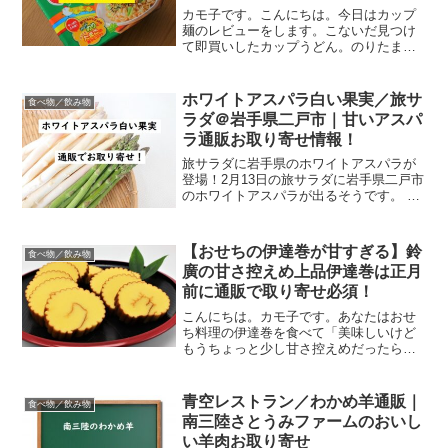
カモ子です。こんにちは。今日はカップ
麺のレビューをします。こないだ見つけ
て即買いしたカップうどん。のりたま焼
うどん だし醤油味！！これが超私好みの
味だったんです。マジ、うまー！！！の
りたま好きにはたまらな～～い！明星×丸
ホワイトアスパラ白い果実／旅サ
食べ物／飲み物
美屋共同開発！のりた...
ラダ＠岩手県二戸市｜甘いアスパ
ラ通販お取り寄せ情報！
旅サラダに岩手県のホワイトアスパラが
登場！2月13日の旅サラダに岩手県二戸市
のホワイトアスパラが出るそうです。 白
い果実というすごいホワイトアスパラら
しいよ！ sannimon(三右ヱ門)のホワイト
アスパラ白い果実は甘い この投稿を
【おせちの伊達巻が甘すぎる】鈴
食べ物／飲み物
Inst...
廣の甘さ控えめ上品伊達巻は正月
前に通販で取り寄せ必須！
こんにちは。カモ子です。あなたはおせ
ち料理の伊達巻を食べて「美味しいけど
もうちょっと少し甘さ控えめだったらい
いなあ」と思うことはありませんか？私
はおせちの中身で伊達巻が一番好きなの
ですが、それでも激甘伊達巻に当たると
青空レストラン／わかめ羊通販｜
食べ物／飲み物
「ああ、、、」と残念な気...
南三陸さとうみファームのおいし
い羊肉お取り寄せ