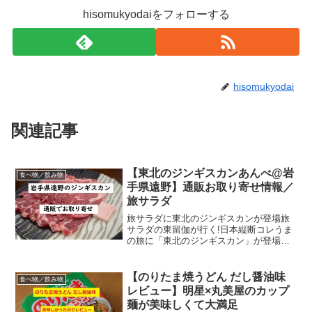
hisomukyodaiをフォローする
hisomukyodai
関連記事
【東北のジンギスカンあんべ@岩
食べ物／飲み物
手県遠野】通販お取り寄せ情報／
旅サラダ
旅サラダに東北のジンギスカンが登場旅
サラダの東留伽が行く!日本縦断コレうま
の旅に「東北のジンギスカン」が登場。
ここでは東北のジンギスカンとして有名
な岩手県遠野のジンギスカンをご紹介し
ます。通販でお取り寄せできるので現地
【のりたま焼うどん だし醤油味
食べ物／飲み物
まで行かずに自宅で美味...
レビュー】明星×丸美屋のカップ
麺が美味しくて大満足