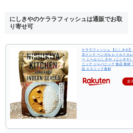
にしきやのケララフィッシュは通販でお取
り寄せ可
ケララフィッシュ 【にしきや】 
北インド ベンガル レトルトカレ
ー ミール にしきや（ニシキヤ）
ニック ジャパニック 食品 食材
品 エスニック食材
楽