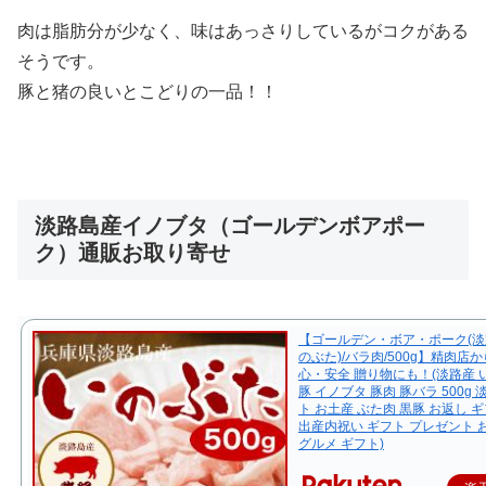
肉は脂肪分が少なく、味はあっさりしているがコクがある
そうです。
豚と猪の良いとこどりの一品！！
淡路島産イノブタ（ゴールデンボアポー
ク）通販お取り寄せ
【ゴールデン・ボア・ポーク(淡
のぶた)/バラ肉/500g】精肉店
心・安全 贈り物にも！(淡路産 
豚 イノブタ 豚肉 豚バラ 500g 
ト お土産 ぶた肉 黒豚 お返し 
出産内祝い ギフト プレゼント 
グルメ ギフト)