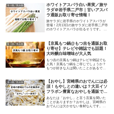
ホワイトアスパラ白い果実／旅サ
食べ物／飲み物
ラダ＠岩手県二戸市｜甘いアスパ
ラ通販お取り寄せ情報！
旅サラダに岩手県のホワイトアスパラが
登場！2月13日の旅サラダに岩手県二戸市
のホワイトアスパラが出るそうです。 白
い果実というすごいホワイトアスパラら
しいよ！ sannimon(三右ヱ門)のホワイト
アスパラ白い果実は甘い この投稿を
【京風もつ鍋@もつ吉を通販お取
食べ物／飲み物
Inst...
り寄せ】テレビや雑誌でも話題！
大吟醸白味噌味が大人気
もつ吉の京風もつ鍋はテレビや雑誌でも
人気！京風もつ鍋をご存じでしょうか？
もつが好きな人は聞いたことがあるであ
ろう、もつ吉の京風もつ鍋は寒い冬に大
人気です。もつ吉のもつ鍋は「フレンチ
仕込みのスープ」×「京都大吟醸白味噌」
【おやし】宮崎県のおでんには必
食べ物／飲み物
で作られています。スー...
須！もやしとの違いは？大豆イソ
フラボン豊富なおやしを通販で購
入
あなたは「おやし」と言う言葉を聞いた
ことがありますか？おやしは、宮崎県の
おでんには欠かせない食材なんです。今
日はおやしについてご紹介！ケンミンシ