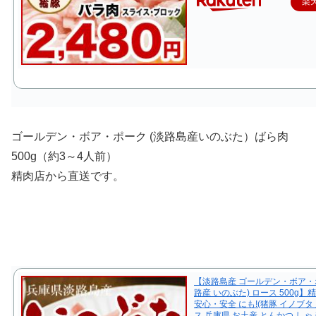
楽
ゴールデン・ボア・ポーク (淡路島産いのぶた）ばら肉
500g（約3～4人前）
精肉店から直送です。
【淡路島産 ゴールデン・ボア・
路産 いのぶた) ロース 500g
安心・安全 にも!(猪豚 イノブタ
ス 兵庫県 お土産 とんかつ しゃ