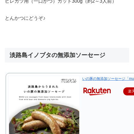
ヒレカツ用（一口かつ）カット300g（約2～3人前）
とんかつにどうぞ♪
淡路島イノブタの無添加ソーセージ
いの豚の無添加ソーセージ「mu
楽