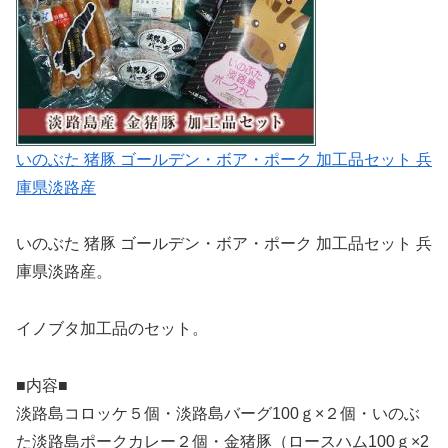
いのぶた 猪豚 ゴールデン・ボア・ポーク 加工品セット 兵
庫県淡路産
いのぶた 猪豚 ゴールデン・ボア・ポーク 加工品セット 兵
庫県淡路産。
イノブタ加工品のセット。
■内容■
淡路島コロッケ５個・淡路島バーグ100ｇ×２個・いのぶ
た淡路島ポークカレー２個・金猪豚（ロースハム100ｇ×2