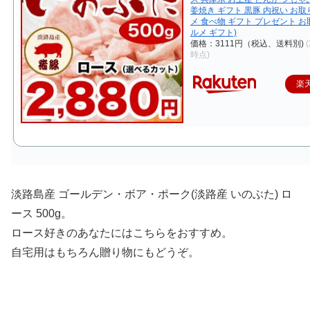
姜焼き ギフト 黒豚 内祝い お取
メ 食べ物 ギフト プレゼント 
ルメ ギフト)
価格：3111円（税込、送料別)
(
時点)
楽
淡路島産 ゴールデン・ボア・ポーク(淡路産 いのぶた) ロ
ース 500g。
ロース好きのあなたにはこちらをおすすめ。
自宅用はもちろん贈り物にもどうぞ。