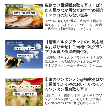
ョーでも紹介！宮崎県の都城おでんに欠
かせない”おやし”って何？ケンミンショー
広島つけ麺通販お取り寄せ｜ばく
食べ物／飲み物
で都城おでんが取り上...
だん屋やなか川などおすすめ紹介
｜マツコの知らない世界
マツコの知らない世界に広島つけ麺が登
場するらしいよ！マツコの知らない世界
に広島つけ麺が登場するそうです！！広
島つけ麺といえばあの辛いけどめちゃく
ちゃ旨いヤツですよね。唐辛子ピリリ
で、ハフハフしながら食べるや
【清里ミルクプラントの牛乳を通
食べ物／飲み物
つ・・・。最近はお好み焼き、牡蠣に...
販お取り寄せ】ご当地牛乳グラン
プリ金賞の低温殺菌牛乳
山梨県の清里ミルクプラントとは？山梨
県の清里にある酪農家のミルク工房で
す！ソフトクリームやチーズ、ジャム、
牛乳、ヨーグルトなどのさまざまな乳製
品が購入できます。どれも美味しいとと
ても評判が良いので、機会があればぜひ
山形のワンタンメン@福家そばや
食べ物／飲み物
行ってみてほしい場所です。...
｜通販でふくやのおいしいつると
ろワンタン麺お取り寄せ
山形グルメ！福家そばや（ふくや）のワ
ンタンメンがおいしいらしい山形で美味
しい食べ物の１つに挙げられるのがワン
タンメンだそうな。中でも、ふくや（福