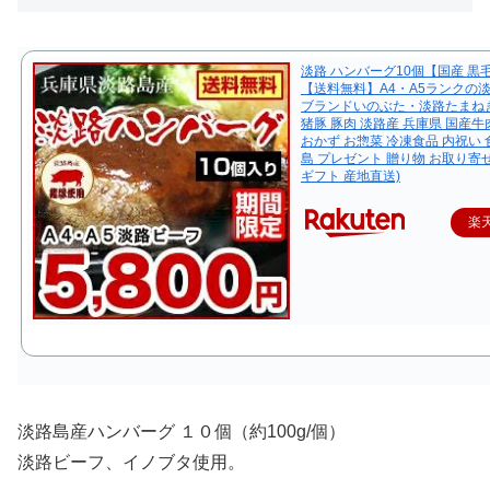
淡路 ハンバーグ10個【国産 黒
【送料無料】A4・A5ランクの
ブランドいのぶた・淡路たまね
猪豚 豚肉 淡路産 兵庫県 国産牛
おかず お惣菜 冷凍食品 内祝い 
島 プレゼント 贈り物 お取り寄
ギフト 産地直送)
楽
淡路島産ハンバーグ １０個（約100g/個）
淡路ビーフ、イノブタ使用。