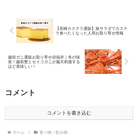
家そばや）のワンタンメンはファンが多
いそうですよ。 美味しすぎて行列ができ
るんだってよ！！ ふく...
【長崎カステラ通販】旅サラダでカステ
ラ食べたくなった人用お取り寄せ情報
越前ガニ通販お取り寄せ@福井｜冬の味
覚！越前蟹とセイコガニが脳天刺激する
ほど美味しい！
コメント
コメントを書き込む
ホーム
食べ物／飲み物