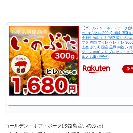
【ゴールデン・ボア・ポーク(淡
のぶた)/ヒレ/300g】精肉店直
全 贈り物にも！(淡路産 いのぶた
ブタ 豚肉 フィレ ヘレ ヒレ 300
土産 ぶた肉 国産 黒豚 内祝い 
グルメ 肉ギフト プレゼント お
ルメ お取り寄せ)
楽
ゴールデン・ボア・ポーク(淡路島産いのぶた）