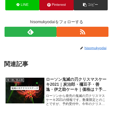
LINE
Pinterest
コピー
hisomukyodaiをフォローする
hisomukyodai
関連記事
ローソン鬼滅の刃クリスマスケー
食べ物／飲み物
キ2021｜炭治郎・禰豆子・善
逸・伊之助ケーキ｜価格は？予約
期間いつまで？
ローソンから発売の鬼滅の刃クリスマス
ケーキ2021の情報です。数量限定とのこ
とですが、予約受付中。今年のクリスマ
スを鬼滅の刃ケーキで過ごしたい方にお
すすめです！（子供たちには大人気です