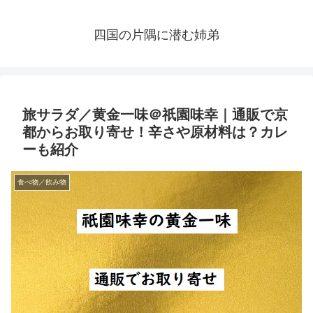
四国の片隅に潜む姉弟
旅サラダ／黄金一味＠祇園味幸｜通販で京
都からお取り寄せ！辛さや原材料は？カレ
ーも紹介
食べ物／飲み物