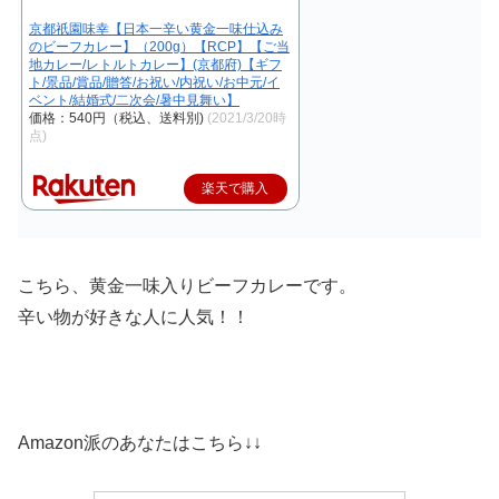
京都祇園味幸【日本一辛い黄金一味仕込み
のビーフカレー】（200g）【RCP】【ご当
地カレー/レトルトカレー】(京都府)【ギフ
ト/景品/賞品/贈答/お祝い/内祝い/お中元/イ
ベント/結婚式/二次会/暑中見舞い】
価格：540円（税込、送料別)
(2021/3/20時
点)
楽天で購入
こちら、黄金一味入りビーフカレーです。
辛い物が好きな人に人気！！
Amazon派のあなたはこちら↓↓