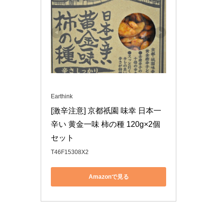
Earthink
[激辛注意] 京都祇園 味幸 日本一
辛い 黄金一味 柿の種 120g×2個
セット
T46F15308X2
Amazonで見る