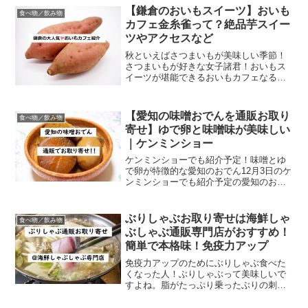
よね）ここでは価格や予約期間、内容な
【鎌倉のおいもスイーツ】おいも
食べ物／飲み物
どについてご紹介しま...
カフェ金糸雀って？絶品芋スイー
ツやアクセスなど
秋といえばさつまいもが美味しい季節！
さつまいもが好きな女子諸君！おいもス
イーツが堪能できるおいもカフェなるも
のをご存じでしょうか？今日は鎌倉にあ
るおいもカフェ金糸雀についてまとめた
いと思います。鎌倉でおいもスイーツと
【愛知の味噌おでんを通販お取り
食べ物／飲み物
いえば金糸雀 この投稿を...
寄せ】ゆで卵と味噌味が美味しい
｜ケンミンショー
ケンミンショーでも紹介予定！味噌とゆ
で卵が特徴的な愛知のおでん12月3日のケ
ンミンショーでも紹介予定の愛知のおで
ん。愛知県のおでんの特徴は味噌！かつ
おだしに八丁味噌や赤味噌を加えたつゆ
で煮込む「味噌おでん」が有名です。そ
ぶりしゃぶお取り寄せは海鮮しゃ
食べ物／飲み物
して中には定番の大根...
ぶしゃぶ通販専門店がおすすめ！
簡単で本格味！免疫力アップ
免疫力アップのためにぶりしゃぶ食べた
くなった人！ぶりしゃぶって美味しいで
すよね。脂がたっぷり乗ったぶりの刺身
も最高ですが、さっぱり食べられるぶり
しゃぶは、冬になると必ず食べたくなる