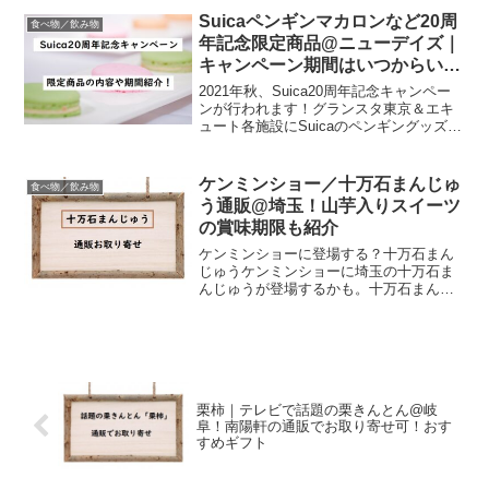
鍋料理です。その上免疫力アップ効果も
Suicaペンギンマカロンなど20周
食べ物／飲み物
あり、おすすめです。番組...
年記念限定商品@ニューデイズ｜
キャンペーン期間はいつからいつ
まで？
2021年秋、Suica20周年記念キャンペー
ンが行われます！グランスタ東京＆エキ
ュート各施設にSuicaのペンギングッズが
集結する他、既に密かに話題になってい
るSuicaペンギンのマカロンやミルクチョ
コサンドなどの限定商品がNewDays...
ケンミンショー／十万石まんじゅ
食べ物／飲み物
う通販@埼玉！山芋入りスイーツ
の賞味期限も紹介
ケンミンショーに登場する？十万石まん
じゅうケンミンショーに埼玉の十万石ま
んじゅうが登場するかも。十万石まんじ
ゅうの通販情報書いていくよー。てなわ
けでまずは通販情報から。通販楽天で埼
玉の十万石まんじゅうをお取り寄せギフ
ト 贈り物 埼玉 行田市...
栗柿｜テレビで話題の栗きんとん@岐
阜！南陽軒の通販でお取り寄せ可！おす
すめギフト