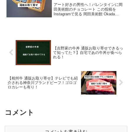
アート好きの男性へ！バレンタインに岡
田美術館のチョコレート この投稿を
Instagramで見る 岡田美術館 Okada
Museum of Art(@okada_museum)がシェ
アした投稿 岡田美術館チョコレトは、箱
根・小涌谷にある美の...
【吉野家の牛丼 通販お取り寄せできるっ
て知ってた？】自宅であの牛丼が食べら
れる！
【相州牛 通販お取り寄せ】テレビでも紹
介される神奈川ブランドビーフ！ゴロゴ
ロカレーも有り！
コメント
コメントを書き込む