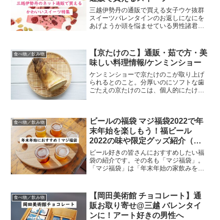
三越伊勢丹の通販で買える女子ウケ抜群
スイーツバレンタインのお返しになにを
あげようか頭を悩ませている男性諸君、
女友達へ気の利いたかわいい贈り物をお
探しの女子の皆さんにぜひ読んでほしい
可愛いスイーツ特集です。可愛すぎて男
【京たけのこ】通販・茹で方・美
食べ物／飲み物
性へのプレゼントにはしづ...
味しい料理情報/ケンミンショー
ケンミンショーで京たけのこが取り上げ
られるとのこと。分厚いのにソフトな歯
ごたえの京たけのこは、個人的にたけの
この王様だと思っています。今日は、・
京たけのこの通販情報（楽天、Amazon、
ヤフー）・京たけのこの茹で方・美味し
ビールの福袋 マジ福袋2022で年
い料理情報を紹介し...
食べ物／飲み物
末年始を楽しもう！福ビール
2022の味や限定グッズ紹介（よ
なよなの里）
ビール好きの皆さんにおすすめしたい福
袋の紹介です。その名も「マジ福袋」。
「マジ福袋」は「年末年始の家飲みをマ
ジで盛り上げる」がコンセプトの、クラ
フトビールのバラエティと福袋限定のビ
ールやグッズが楽しめるシリーズ。つま
【岡田美術館 チョコレート】通
食べ物／飲み物
り、ハッピーな年末年始に...
販お取り寄せ@三越 バレンタイ
ンに！アート好きの男性へ