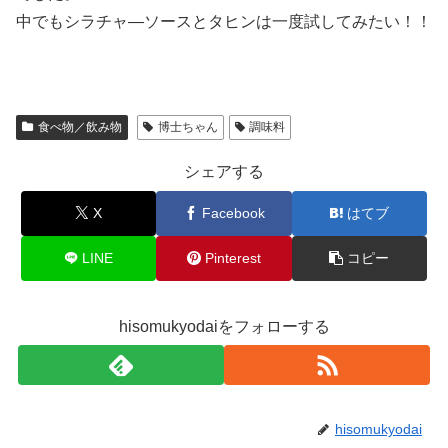
中でもシラチャ―ソースとタヒンは一度試してみたい！！
食べ物／飲み物
博士ちゃん
調味料
シェアする
X
Facebook
はてブ
LINE
Pinterest
コピー
hisomukyodaiをフォローする
hisomukyodai