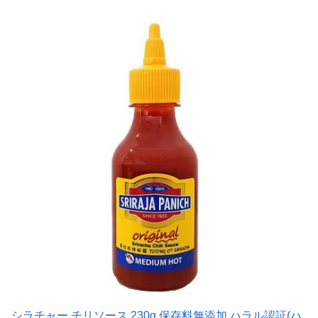
シラチャー チリソース 230g 保存料無添加 ハラル認証(ハ