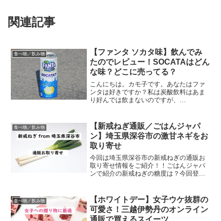
関連記事
【ファンタ ソカタ味】飲んでみ
食べ物／飲み物
たのでレビュー！SOCATAはどん
な味？どこに売ってる？
こんにちは。カモ子です。あなたはファ
ンタは好きですか？私は炭酸飲料はあま
り好んでは飲まないのですが、
SOCATA（ソカタ）味という謎のフレー
バーを見つけたので即買いしました！と
いうわけで今日はファンタ ソカタ味の
【新戒ねぎ通販／ごはんジャパ
食べ物／飲み物
レビューです。よろしく（*´...
ン】埼玉県深谷市の激甘ネギをお
取り寄せ
今回は埼玉県深谷市の新戒ねぎの通販お
取り寄せ情報をご紹介！！ごはんジャパ
ンで紹介の新戒ねぎの糖度は？今回登場
したのは埼玉県深谷市の激甘ネギ、「新
戒ねぎ」です。焼き鳥職人の猪股善人親
方が、砂糖を使わずにこの新戒ねぎの甘
【ホワイトデー】女子ウケ抜群の
食べ物／飲み物
味だけで究極の親子丼を作...
可愛さ！三越伊勢丹のオンライン
通販で買えるスイーツ