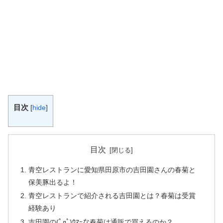
目次
[
hide
]
目次
青空レストランに愛知県田原市の吉田園さんの春菊と
保美豚出るよ！
青空レストランで紹介される吉田園とは？春菊は受賞
経験あり
吉田園の(ﾟдﾟ)ｳﾏｰな春菊は通販で買えるのか？