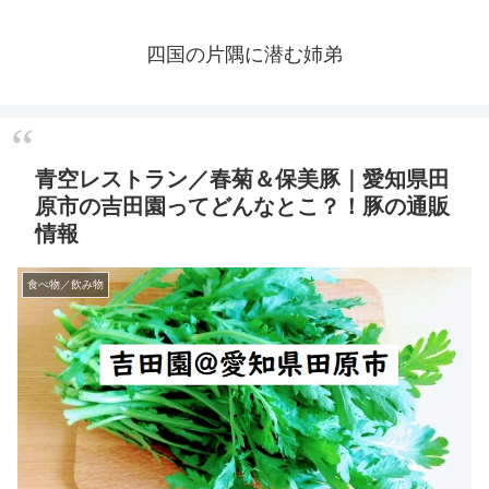
四国の片隅に潜む姉弟
青空レストラン／春菊＆保美豚｜愛知県田
原市の吉田園ってどんなとこ？！豚の通販
情報
食べ物／飲み物