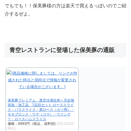
でもでも！！
保美豚様の方は楽天で買えるっぽいのでご紹
介するぜよ。
青空レストランに登場した保美豚の通販
保美豚プレミアム 真空冷凍生肉＋完全無
添加・加工品 7品目セット ローススライ
ス・バラスライス・肩ロース（カツ用）・
モモブロック・ウデ（コマ）・ウインナ
ー・ロースハムスライス
価格：6993円（税込、送料別)
(2021/2/20
時点)