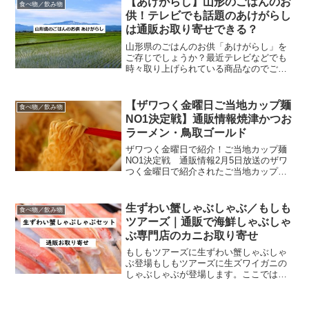
【あけがらし】山形のごはんのお
食べ物／飲み物
なし！桜大福！桜スイーツの...
供！テレビでも話題のあけがらし
は通販お取り寄せできる？
山形県のごはんのお供「あけがらし」を
ご存じでしょうか？最近テレビなどでも
時々取り上げられている商品なのでご存
じの方も多いかと思います。2019年8月に
は旅サラダで氷川きよしさんがこれを紹
介した後には全国から注文が殺到し、購
【ザワつく金曜日ご当地カップ麺
食べ物／飲み物
入できない状態が長...
NO1決定戦】通販情報焼津かつお
ラーメン・鳥取ゴールド
ザワつく金曜日で紹介！ご当地カップ麺
NO1決定戦 通販情報2月5日放送のザワ
つく金曜日で紹介されたご当地カップ麺
NO1決定戦。ゲストは再びサッカーの内
田さん。今回は通販でのお取り寄せ情報
をご紹介します。NO1！静岡焼津かつお
生ずわい蟹しゃぶしゃぶ／もしも
食べ物／飲み物
ラーメン通販お取...
ツアーズ｜通販で海鮮しゃぶしゃ
ぶ専門店のカニお取り寄せ
もしもツアーズに生ずわい蟹しゃぶしゃ
ぶ登場もしもツアーズに生ズワイガニの
しゃぶしゃぶが登場します。ここでは通
販でお取り寄せできる美味しい生ズワイ
ガニしゃぶしゃぶセットをご紹介しま
す。生ズワイガニ（ずわい蟹）しゃぶし