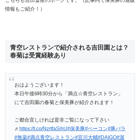
こちらも吉田畜産のポークです。
（記事内で保美豚の通販
情報もご紹介！）
青空レストランで紹介される吉田園とは？
春菊は受賞経験あり
おはようございます！
本日午後6時30分から「満点☆青空レストラン」
にて吉田園の春菊と保美豚が紹介されます！
ご都合宜しければ是非ご覧になって下さい
♬
https://t.co/NzrtfaSihU
#保美豚
#ベーコン
#豚バラ
#無薬
#満点青空レストラン
#宮川大輔
#DAIGO
#渥