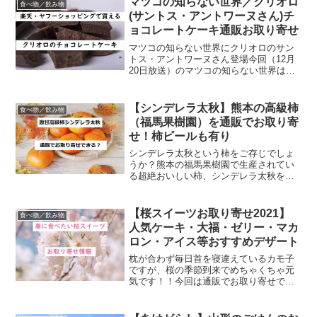
マツコの知らない世界／クリオロ
食べ物／飲み物
(サントス・アントワーヌさん)チ
ョコレートケーキ通販お取り寄せ
マツコの知らない世界にクリオロのサン
トス・アントワーヌさん登場今回（12月
20日放送）のマツコの知らない世界は
「チョコレートケーキ」の世界。クリオ
ロのパティシエ、サントス・アントワー
ヌさんが登場します。チョコレートが好
【シンデレラ太秋】熊本の高級柿
食べ物／飲み物
きな方はきっと知ってい...
（福馬果樹園）を通販でお取り寄
せ！柿ビールも有り
シンデレラ太秋という柿をご存じでしょ
うか？熊本の福馬果樹園で生産されてい
る超絶おいしい柿、シンデレラ太秋をご
紹介します。これまで色んなテレビ番組
で取り上げられ、近々ザワつく金曜日で
も放送予定のシンデレラ太秋の通販お取
【桜スイーツお取り寄せ2021】
食べ物／飲み物
り寄せ情報も！また、この...
人気ケーキ・大福・ゼリー・マカ
ロン・アイス等おすすめデザート
枕が合わず毎日首を寝違えているカモ子
ですが、桜の季節到来でめちゃくちゃ元
気です！！今回は通販でお取り寄せでき
る桜スイーツをご紹介。桜が好きな人な
らきっと欲しくなるスイーツばかりで
す。人気のものばかりなので味も間違い