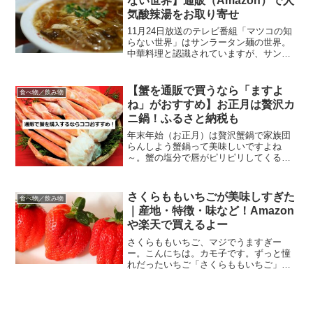
ない世界】通販（Amazon）で人
気酸辣湯をお取り寄せ
11月24日放送のテレビ番組「マツコの知
らない世界」はサンラータン麺の世界。
中華料理と認識されていますが、サンラ
ータンは実は日本発祥なのです！あの酸
味がクセになるサンラータンは、一度食
べるとやみつきになる人も多いはず。今
【蟹を通販で買うなら「ますよ
食べ物／飲み物
日は通販で買えるサン...
ね」がおすすめ】お正月は贅沢カ
ニ鍋！ふるさと納税も
年末年始（お正月）は贅沢蟹鍋で家族団
らんしよう蟹鍋って美味しいですよね
～。蟹の塩分で唇がピリピリしてくるま
で食べても、まだ食べたりないと思って
くるぐらいに美味しいです。週末などに
のんびり1人蟹鍋も最高ですが、年末年始
さくらももいちごが美味しすぎた
食べ物／飲み物
などに家族や大切な人たち...
｜産地・特徴・味など！Amazon
や楽天で買えるよー
さくらももいちご、マジでうますぎー
ー。こんにちは。カモ子です。ずっと憧
れだったいちご「さくらももいちご」を
ゲットだぜぇ！！期待値が高かったにも
かかわらず、いざ食べてみたらその期待
を裏切るほどの旨さだったのでこの感動
を伝えたいと思い、記事にす...