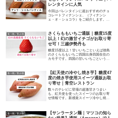
レンタインに人気
今回はバレンタインに超おすすめのチョ
コレートフィナンシェ、（フィナンシ
ェ・オ・ショコラ）をご紹介します。バ
レンタインに何を贈ろうか迷っている方
におすすめ。販売個数がギネス記録！ア
ンリシャルパンティエの大人気フィナン
さくらももいちご通販｜糖度15度
食べ物／飲み物
シェa8adscript(...
以上！幻の激甘イチゴがお取り寄
せ可！三越伊勢丹も
糖度15度以上！甘いいちごといえば徳島
のさくらももいちご四国出身四国在住の
カモ子です。四国の甘いいちごという
と、なんといっても徳島の「さくらもも
いちご」。 さくらももいちごは四国の誇
り！ このさくらももいちごはももいちご
【紅天使の冷やし焼き芋】糖度47
食べ物／飲み物
の姉妹品として平成２...
度の焼き芋使用スイーツ通販お取
り寄せ｜青空レストラン
数々のテレビに登場の超激甘さつまい
も、紅天使を使ったスイーツのお取り寄
せ情報です。新感覚スイーツ冷やし焼き
芋がご自宅で楽しめます！ではまず、紅
天使が何なのかから簡単に説明していき
ますね。青空レストランで取り上げられ
【サンラータン麺｜マツコの知ら
食べ物／飲み物
たキノコ大黒本しめじの記事...