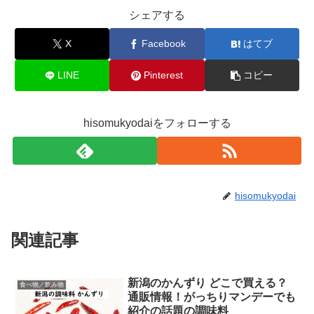
シェアする
X
Facebook
はてブ
LINE
Pinterest
コピー
hisomukyodaiをフォローする
hisomukyodai
関連記事
新潟のかんずり どこで買える？
食べ物／飲み物
通販情報！がっちりマンデーでも
紹介の話題の調味料