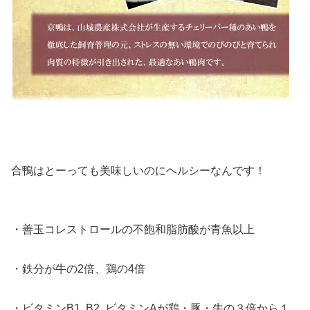
合鴨はとーっても美味しいのにヘルシーなんです！
・善玉コレストロールの不飽和脂肪酸が青魚以上
・鉄分が牛の2倍、鶏の4倍
・ビタミンB1, B2, ビタミンAが鶏・豚・牛の３倍から１