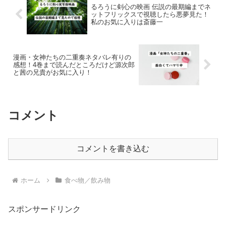
るろうに剣心の映画 伝説の最期編までネ
ットフリックスで視聴したら悪夢見た！
私のお気に入りは斎藤一
漫画・女神たちの二重奏ネタバレ有りの
感想！4巻まで読んだところだけど源次郎
と茜の兄貴がお気に入り！
コメント
コメントを書き込む
ホーム
食べ物／飲み物
スポンサードリンク