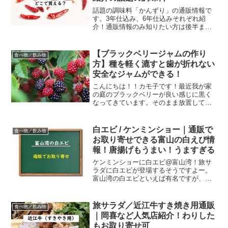
話題の調味料「かんずり」の通販情報で
す。3年仕込み、6年仕込みそれぞれ紹
介！通販情報のみ知りたい方は後半まで
スクロールお願いします☆青空レストラ
ンやがっちりマンデーで紹介！新潟の調
味料 かんずりとは？新潟名産かんずり ３
【ブラックベリージャムの作り
食べ物／飲み物
年熟成品 (1本 7...
方】種を軽く漉すと歯が折れない
安全なジャムができる！
こんにちは！！カモ子です！最近我が家
の庭のブラックベリーが良い感じに黒く
なってきています。そのまま放置してい
ては全部落ちてしまうので、ブラックベ
リージャムをつくることにしました。 ブ
ラックベリージャムって言っても、種が
白エビ / ケンミンショー｜通販で
食べ物／飲み物
ゴツすぎて歯が折れちゃ...
お取り寄せできる富山の白えび情
報！唐揚げもうまい！うますぎる
ケンミンショーに白エビ@富山湾！旅サ
ラダに白エビが登場するそうですよー。
富山湾の白エビといえば有名ですが、ご
当地ポテトチップス（白エビ味）でハマ
ったという人も多いのでは？ここでは、
通販情報をご紹介するよ！楽天・ヤフー
旅サラダ／近江牛すき焼き用通販
食べ物／飲み物
ショッピング・Amazo...
｜岡喜など人気店紹介！わりした
もお取り寄せ可