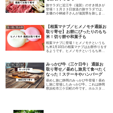
旅サラダに近江牛（滋賀）のすき焼きが
登場！１月２３日放送の旅サラダでは、
女優の小林綾子さんが滋賀県を旅しま
す。温泉では近江牛のすき焼きを満喫す
るとのことなので、今回はネット通販で
お取り寄せできる近江牛（すき焼き用）
【相葉マナブ／ヒメノモチ通販お
食べ物／飲み物
をご紹介。滋賀県の誇り！近...
取り寄せ】お餅にぴったりのもち
米！切り餅や和菓子も
相葉マナブに登場！ヒメノモチというも
ち米1月10日の相葉マナブはお餅作りをす
るようです。ヒメノモチというもち米を
使って作るお餅で新年を祝います。ここ
ではヒメノモチ（もち米）とヒメノモチ
使用の商品の通販お取り寄せ情報をご紹
みっかび牛（三ケ日牛） 通販お
食べ物／飲み物
介します！ヒメノモチ...
取り寄せ／昼めし旅見て食べたく
なった！ステーキやハンバーグ
昼めし旅に静岡のみっかび牛登場！昼め
し旅に登場したみっかび牛。これは静岡
県浜松市三ケ日町の牛です。ホルスタイ
ンに黒毛和種を掛け合わせた交雑種。み
っかび牛は、三ヶ日みかんを加工したエ
サを、ミネラル・ビタミン補給として与
えているんだとか。 その...