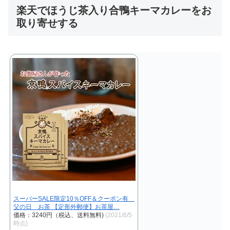
楽天でほうじ茶入り合鴨キーマカレーをお
取り寄せする
スーパーSALE限定10％OFF＆クーポン有
父の日 お茶 【定形外郵便】お茶屋…
価格：3240円（税込、送料無料)
(2021/6/5
時点)