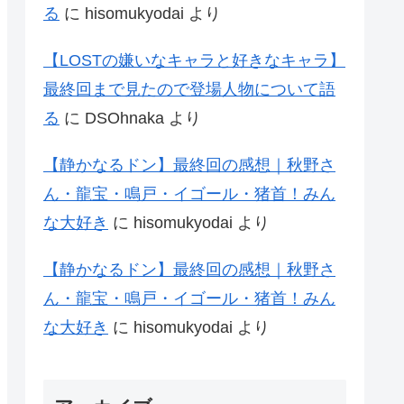
る
に
hisomukyodai
より
【LOSTの嫌いなキャラと好きなキャラ】
最終回まで見たので登場人物について語
る
に
DSOhnaka
より
【静かなるドン】最終回の感想｜秋野さ
ん・龍宝・鳴戸・イゴール・猪首！みん
な大好き
に
hisomukyodai
より
【静かなるドン】最終回の感想｜秋野さ
ん・龍宝・鳴戸・イゴール・猪首！みん
な大好き
に
hisomukyodai
より