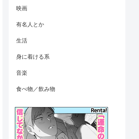
映画
有名人とか
生活
身に着ける系
音楽
食べ物／飲み物