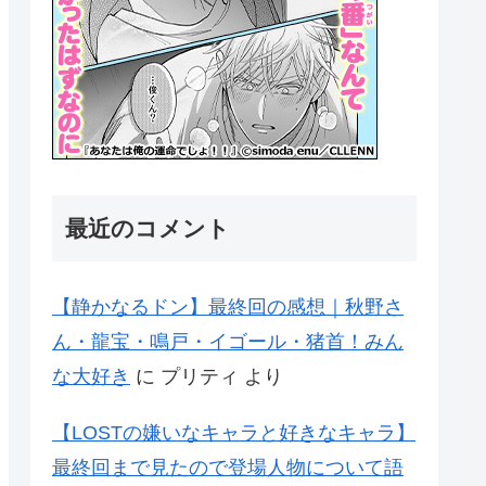
最近のコメント
【静かなるドン】最終回の感想｜秋野さ
ん・龍宝・鳴戸・イゴール・猪首！みん
な大好き
に
プリティ
より
【LOSTの嫌いなキャラと好きなキャラ】
最終回まで見たので登場人物について語