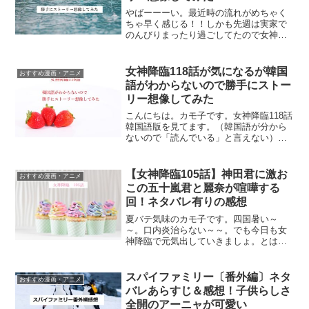
やばーーーい。最近時の流れがめちゃく
ちゃ早く感じる！！しかも先週は実家で
のんびりまったり過ごしてたので女神降
臨126話もちゃんと読めてなかった～～。
ってことで今慌てて書く女神降臨126話想
像ストーリー。今回も重い・・・女神降
女神降臨118話が気になるが韓国
おすすめ漫画・アニメ
臨126話を先読...
語がわからないので勝手にストー
リー想像してみた
こんにちは。カモ子です。女神降臨118話
韓国語版を見てます。（韓国語が分から
ないので「読んでいる」と言えない）韓
国語が分かったら面白そうだなぁと思い
つつ、今回も想像ストーリーを書いてい
こうと思います。というわけで、ここか
【女神降臨105話】神田君に激お
おすすめ漫画・アニメ
らは全て私の想像のス...
この五十嵐君と麗奈が喧嘩する
回！ネタバレ有りの感想
夏バテ気味のカモ子です。四国暑い～
～。口内炎治らない～～。でも今日も女
神降臨で元気出していきましょ。とはい
え今回は心穏やかには読めない内容で
す。麗奈と五十嵐君が喧嘩しちゃうんだ
よね。では女神降臨105話ネタバレありの
スパイファミリー〔番外編〕ネタ
おすすめ漫画・アニメ
感想いきまーす。女神降臨...
バレあらすじ＆感想！子供らしさ
全開のアーニャが可愛い