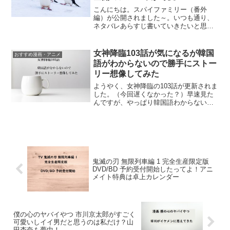
こんにちは。スパイファミリー（番外
編）が公開されました～。いつも通り、
ネタバレあらすじ書いていきたいと思い
ます。 今回は短いので楽できそう！！
SPY×FAMILY〔番外編〕ネタバレあらす
じSPY×FAMILY 3自宅で一人遊び中のア
女神降臨103話が気になるが韓国
おすすめ漫画・アニメ
ーニャ...
語がわからないので勝手にストー
リー想像してみた
ようやく、女神降臨の103話が更新されま
した。（今回遅くなかった？）早速見た
んですが、やっぱり韓国語わからないと
キツイ。何言ってんのかさっぱりわかん
ないわ。でもまたカモ子なりに想像して
みたので書いていきますね！韓国語知ら
ない私が女神降臨の1...
鬼滅の刃 無限列車編 1 完全生産限定版
DVD/BD 予約受付開始したってよ！アニ
メイト特典は卓上カレンダー
僕の心のヤバイやつ 市川京太郎がすごく
可愛いしイイ男だと思うのは私だけ？山
田杏奈も夢中！