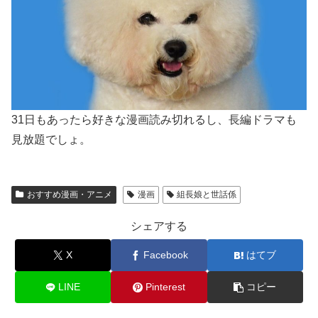
31日もあったら好きな漫画読み切れるし、長編ドラマも
見放題でしょ。
おすすめ漫画・アニメ
漫画
組長娘と世話係
シェアする
X
Facebook
はてブ
LINE
Pinterest
コピー