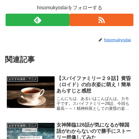
hisomukyodaiをフォローする
hisomukyodai
関連記事
【スパイファミリー２９話】黄昏
おすすめ漫画・アニメ
（ロイド）の白衣姿に萌え！簡単
あらすじと感想
こんにちは、あるいはこんばんは。カモ
子です。スパイファミリー29話、今回も
最高～～！精神科医としての黄昏の姿が
見えて大大大満足。スパイファミリー29
話簡単あらすじSPY×FAMILY 529話はコ
ミック5巻で読める！！ヘンダーソン先生
女神降臨126話が気になるが韓国
おすすめ漫画・アニメ
からの...
語がわからないので勝手にストー
リー想像してみた