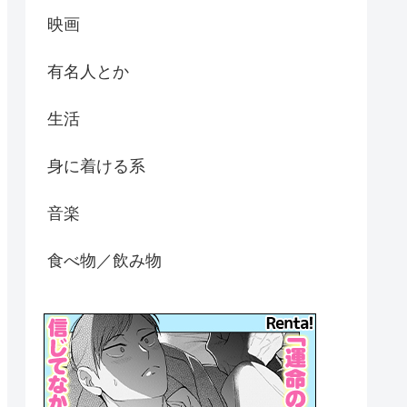
映画
有名人とか
生活
身に着ける系
音楽
食べ物／飲み物