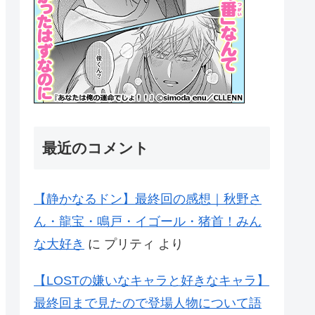
最近のコメント
【静かなるドン】最終回の感想｜秋野さ
ん・龍宝・鳴戸・イゴール・猪首！みん
な大好き
に
プリティ
より
【LOSTの嫌いなキャラと好きなキャラ】
最終回まで見たので登場人物について語