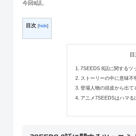
今回8話。
目次
[
hide
]
目
7SEEDS 8話に関す
ストーリーの中に意味不
登場人物の頭皮から出て
アニメ7SEEDSはハマ