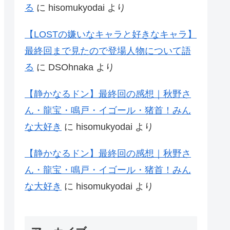
る
に
hisomukyodai
より
【LOSTの嫌いなキャラと好きなキャラ】
最終回まで見たので登場人物について語
る
に
DSOhnaka
より
【静かなるドン】最終回の感想｜秋野さ
ん・龍宝・鳴戸・イゴール・猪首！みん
な大好き
に
hisomukyodai
より
【静かなるドン】最終回の感想｜秋野さ
ん・龍宝・鳴戸・イゴール・猪首！みん
な大好き
に
hisomukyodai
より