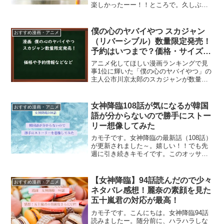
楽しかったーー！！ところで。久しぶり
に「アヤメくんののんびり肉食日誌」を3
巻まで読みました。この漫画、平和で好
きです。特に主人公のアヤメくんがとっ
僕の心のヤバイやつ スカジャン
おすすめ漫画・アニメ
てもいい感じ。今日はネ...
（リバーシブル）数量限定発売！
予約はいつまで？価格・サイズも
紹介！
アニメ化してほしい漫画ランキングで見
事1位に輝いた「僕の心のヤバイやつ」の
主人公市川京太郎のスカジャンが数量限
定で発売されます！！リバーシブルなの
でお得感あり♪ここでは予約情報や価格、
サイズなどについてご紹介します。僕の
女神降臨108話が気になるが韓国
おすすめ漫画・アニメ
心のヤバイやつ スカ...
語が分からないので勝手にストー
リー想像してみた
カモ子です。女神降臨の最新話（108話）
が更新されました～。嬉しい！！でも先
週に引き続きキモイです。このオッサ
ン、ほんま無理！！！今回も癒し要素
（五十嵐＆神田）はほぼないのでガック
リ。 その代わりといってはなんですが、
【女神降臨】94話読んだので少々
おすすめ漫画・アニメ
キモ要素は満載よ！！ ...
ネタバレ感想！麗奈の素顔を見た
五十嵐君の対応が最高！
カモ子です。こんにちは。女神降臨94話
読みましたー。随分前に、ハラハラしな