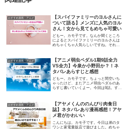
【スパイファミリーのヨルさんに
おすすめ漫画・アニメ
ついて語る】メンズに人気のヨル
さん！女から見てもめちゃ可愛い
どもー。カモ子です。なんか聞くところ
によるとスパイファミリーのヨルさんは
めちゃくちゃ人気らしいですね。それこ
そまだ１０代の男子から、上は４０代ぐ
らいまでファンがいるとか？！モテすぎ
じゃないですか？いいなあ！今回はヨル
【アニメ弱虫ペダル1期9話全力
おすすめ漫画・アニメ
さん（と、ついでにロイド...
VS全力】今泉か小野田か？！ネ
タバレあらすじと感想
どもー。カモ子です。ちょっと間空いち
ゃったけど、またアニメ弱虫ペダルのあ
らすじ書いていくよー。今回は9話。すご
いストーリー。アニメ弱虫ペダル1期9話
「全力VS全力」弱虫ペダル 4今回のスト
ーリーは弱虫ペダル単行本の4巻↑で読め
【アヤメくんののんびり肉食日
おすすめ漫画・アニメ
るよ！鳴子が小...
誌】ネタバレあり漫画感想！アヤ
メ君がかわいい
こんにちは。カモ子です。今日は弟のタ
ワシと家電量販店で遊びました。めちゃ