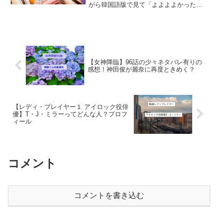
がら韓国語版で見て「よよよよかったー
ー」と胸をなでおろしたという経緯があ
るのですが、韓国語ができないため、詳
細はわからず今日という日を楽しみに待
っていました。うん、め...
【女神降臨】96話の少々ネタバレ有りの
感想！神田俊が麗奈に再度ときめく？
【レディ・プレイヤー１ アイロック役俳
優】T・J・ミラーってどんな人？プロフ
ィール
コメント
コメントを書き込む