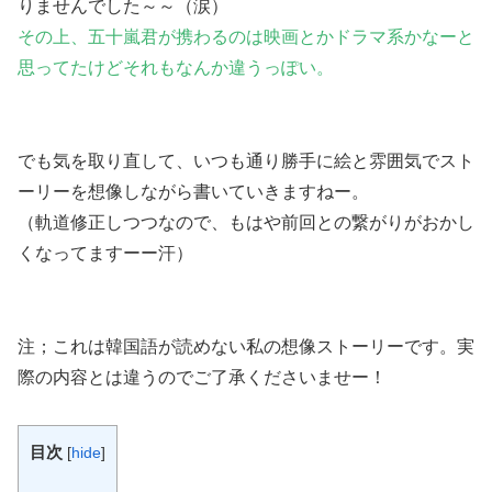
りませんでした～～（涙）
その上、五十嵐君が携わるのは映画とかドラマ系かなーと
思ってたけどそれもなんか違うっぽい。
でも気を取り直して、いつも通り勝手に絵と雰囲気でスト
ーリーを想像しながら書いていきますねー。
（軌道修正しつつなので、もはや前回との繋がりがおかし
くなってますーー汗）
注；これは韓国語が読めない私の想像ストーリーです。実
際の内容とは違うのでご了承くださいませー！
目次
[
hide
]