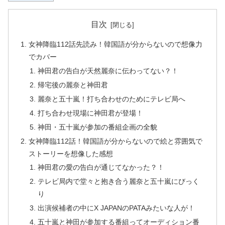
目次
女神降臨112話先読み！韓国語が分からないので想像力
でカバー
神田君の告白が天然麗奈に伝わってない？！
帰宅後の麗奈と神田君
麗奈と五十嵐！打ち合わせのためにテレビ局へ
打ち合わせ現場に神田君が登場！
神田・五十嵐が参加の番組企画の全貌
女神降臨112話！韓国語が分からないので絵と雰囲気で
ストーリーを想像した感想
神田君の愛の告白が通じてなかった？！
テレビ局内で堂々と抱き合う麗奈と五十嵐にびっく
り
出演候補者の中にX JAPANのPATAみたいな人が！
五十嵐と神田が参加する番組ってオーディション番