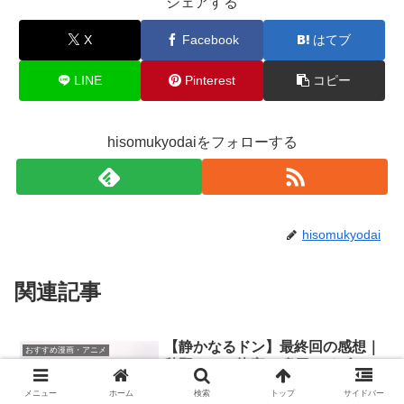
シェアする
X
Facebook
はてブ
LINE
Pinterest
コピー
hisomukyodaiをフォローする
hisomukyodai
関連記事
【静かなるドン】最終回の感想｜
おすすめ漫画・アニメ
秋野さん・龍宝・鳴戸・イゴー
ル・猪首！みんな大好き
メニュー
ホーム
検索
トップ
サイドバー