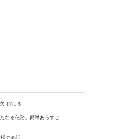
！
次
新たなる任務」簡単あらすじ
！
館様の会話