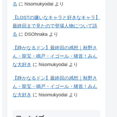
る
に
hisomukyodai
より
【LOSTの嫌いなキャラと好きなキャラ】
最終回まで見たので登場人物について語
る
に
DSOhnaka
より
【静かなるドン】最終回の感想｜秋野さ
ん・龍宝・鳴戸・イゴール・猪首！みん
な大好き
に
hisomukyodai
より
【静かなるドン】最終回の感想｜秋野さ
ん・龍宝・鳴戸・イゴール・猪首！みん
な大好き
に
hisomukyodai
より