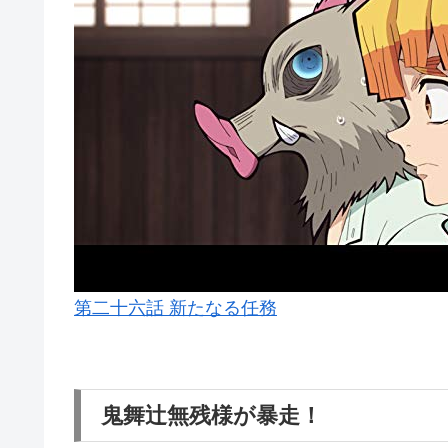
第二十六話 新たなる任務
鬼舞辻無残様が暴走！