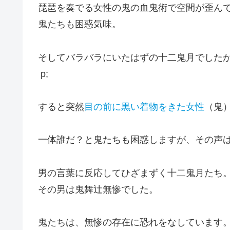
琵琶を奏でる女性の鬼の血鬼術で空間が歪ん
鬼たちも困惑気味。
そして
バラバラにいたはずの十二鬼月でした
p;
すると突然
目の前に黒い着物をきた女性
（鬼
一体誰だ？と鬼たちも困惑しますが、その声
男の言葉に反応してひざまずく十二鬼月たち
その男は鬼舞辻無惨でした。
鬼たちは、無惨の存在に恐れをなしています