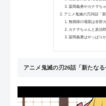
冨岡義勇やカナヲち
アニメ鬼滅の刃26話「
無残様の場面は全部
カナヲちゃんと炭治
冨岡義勇はやっぱり
アニメ鬼滅の刃26話「新たな