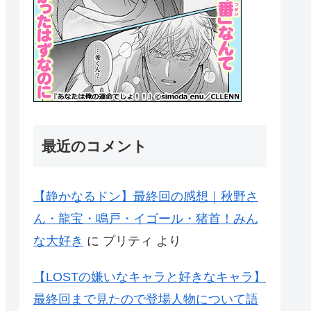
最近のコメント
【静かなるドン】最終回の感想｜秋野さ
ん・龍宝・鳴戸・イゴール・猪首！みん
な大好き
に
プリティ
より
【LOSTの嫌いなキャラと好きなキャラ】
最終回まで見たので登場人物について語