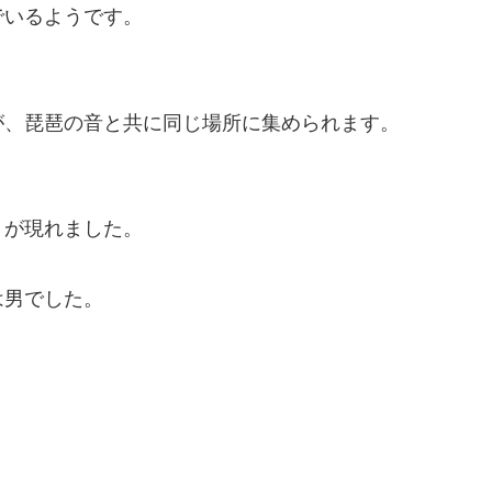
でいるようです。
が、琵琶の音と共に同じ場所に集められます。
）が現れました。
は男でした。
。
。