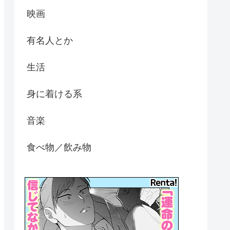
映画
有名人とか
生活
身に着ける系
音楽
食べ物／飲み物