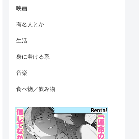
映画
有名人とか
生活
身に着ける系
音楽
食べ物／飲み物