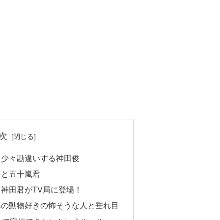
次
て少々勘違いする神田俊
奈と五十嵐君
神田君がTV局に登場！
あの動物好きの怖そうな人と垂れ目