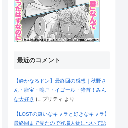
最近のコメント
【静かなるドン】最終回の感想｜秋野さ
ん・龍宝・鳴戸・イゴール・猪首！みん
な大好き
に
プリティ
より
【LOSTの嫌いなキャラと好きなキャラ】
最終回まで見たので登場人物について語