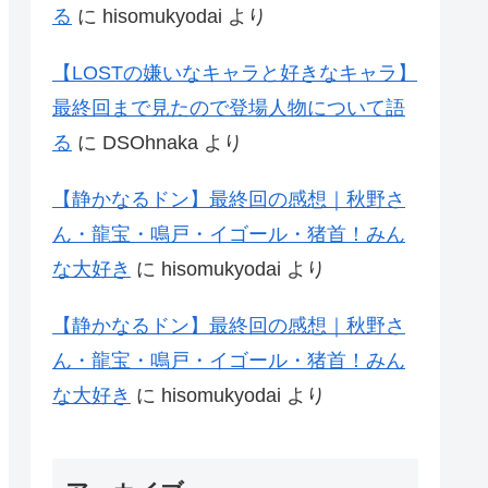
る
に
hisomukyodai
より
【LOSTの嫌いなキャラと好きなキャラ】
最終回まで見たので登場人物について語
る
に
DSOhnaka
より
【静かなるドン】最終回の感想｜秋野さ
ん・龍宝・鳴戸・イゴール・猪首！みん
な大好き
に
hisomukyodai
より
【静かなるドン】最終回の感想｜秋野さ
ん・龍宝・鳴戸・イゴール・猪首！みん
な大好き
に
hisomukyodai
より