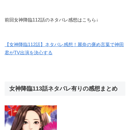
前回女神降臨112話のネタバレ感想はこちら↓
【女神降臨112話】ネタバレ感想！麗奈の褒め言葉で神田
君がTV出演を決心する
女神降臨113話ネタバレ有りの感想まとめ