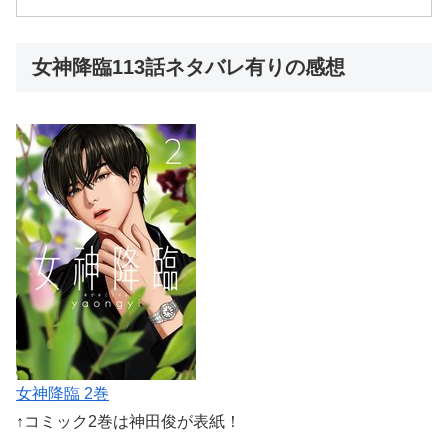
女神降臨113話ネタバレ有りの感想
女神降臨 2巻
↑コミック2巻は神田俊が表紙！