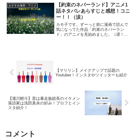
す。アニメ鬼滅の刃3話あらすじ鬼滅の刃
【約束のネバーランド】アニメ1
おすすめ漫画・アニメ
2(完全生産限定版)...
話ネタバレあらすじと感想！コニ
ー！！（涙）
カモ子です。ずーっと前に漫画で読んで
気になってた作品「約束のネバーラン
ド」のアニメを見始めました。（遅！）
ネタバレあらすじを書いていきまーす。
アニメ「約束のネバーランド」1話ネタバ
レ有りのあらすじ約束のネバーランド 1
幼い日のエマ、レイ、ノ...
【マリリン】メイクアップで話題の
Youtuber！インスタやツイッターも紹介
【瀧川鯉斗】昔は暴走族総長のイケメン
落語家は浅田真央の好み！プロフとイン
スタ紹介！
コメント