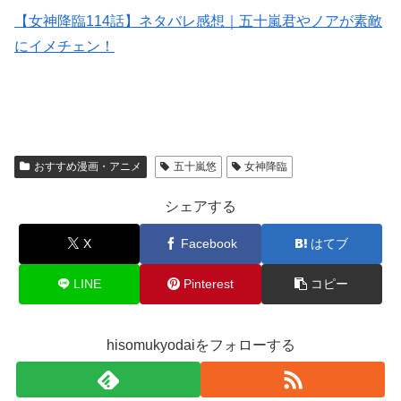
【女神降臨114話】ネタバレ感想｜五十嵐君やノアが素敵
にイメチェン！
おすすめ漫画・アニメ
五十嵐悠
女神降臨
シェアする
X
Facebook
はてブ
LINE
Pinterest
コピー
hisomukyodaiをフォローする