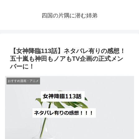
四国の片隅に潜む姉弟
【女神降臨113話】ネタバレ有りの感想！
五十嵐も神田もノアもTV企画の正式メン
バーに！
おすすめ漫画・アニメ