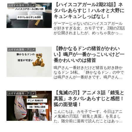
多かったのですが・・・・ ユーリ君、イ
【ハイスコアガール2期23話】ネ
おすすめ漫画・アニメ
メージと違うよ...
タバレあらすじ！ハルオと大野に
キュンキュンしっぱなし！
ゲーマーじゃないのにハイスコアガール
が好きすぎる女、カモ子です。2期の23話
が公開されましたが、めっちゃ良かっ
た！！ハルオと大野のかわいらしさに何
度キュン死にしたことか。というわけで
早速ネタバレあらすじ紹介しちゃうよ。
【静かなるドンの猪首がかわい
おすすめ漫画・アニメ
（前回は簡単に流したけ...
い】鳴戸が一番かっこいいけど一
番かわいいのは猪首
鳴戸さん一番好きだけど猪首も好き静か
なるドン 14私、「静かなるドン」の中で
は鳴戸さんが一番好きです。鳴戸さんを
慕っている龍宝も結構好きだけど、やっ
ぱり一番は鳴戸さん。でも、他にももう
一人お気に入りが。それは突撃隊長の猪
【鬼滅の刃】アニメ３話「錆兎と
おすすめ漫画・アニメ
首硬四郎です。大柄、...
真菰」ネタバレあらすじと感想！
狐の面登場！
こんにちは。カモ子でーす。今日はアニ
メ鬼滅の刃3話「錆兎と真菰」を見まし
た。随分前に漫画で読んだことはあった
のですが、アニメは初めてだったので新
鮮！今回もあらすじ＆感想書いていきま