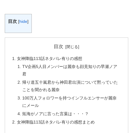
目次
[
hide
]
目次
女神降臨113話ネタバレ有りの感想
TV企画5人目メンバーは麗奈も顔見知りの早瀬ノア
君
帰り道五十嵐君から神田君出演について黙っていた
ことを聞かれる麗奈
100万人フォロワーを持つインフルエンサーが麗奈
にメール
拓海がノアに言った言葉は・・・？
女神降臨113話ネタバレ有りの感想まとめ