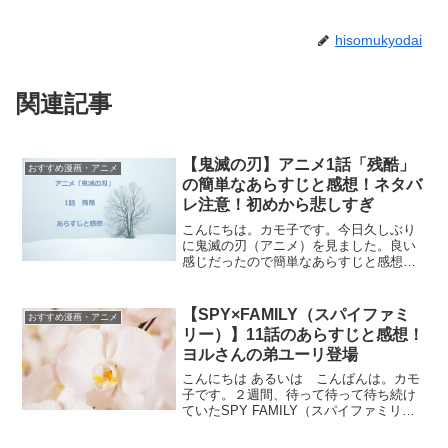
hisomukyodai
関連記事
【鬼滅の刃】アニメ1話「残酷」
おすすめ漫画・アニメ
の簡単なあらすじと感想！ネタバ
レ注意！初めから悲しすぎ
こんにちは。カモ子です。今日久しぶり
に鬼滅の刃（アニメ）を見ました。良い
感じだったので簡単なあらすじと感想を
書いていこうと思います（*´∀｀*）アニメ
鬼滅の刃1話！ネタバレあらすじ鬼滅の刃
1(完全生産限定版) 頼りになる長男竈門炭
【SPY×FAMILY（スパイファミ
おすすめ漫画・アニメ
治郎顔に...
リー）】11話のあらすじと感想！
ヨルさんの弟ユーリ登場
こんにちは あるいは こんばんは。カモ
子です。２週間、待って待って待ち続け
ていたSPY FAMILY（スパイファミリ
ー）の１１話がようやく出ました。今回
はヨルさんの弟ユーリ君の登場シーンが