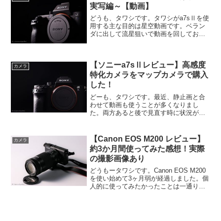
実写編～【動画】
どうも、タワシです。タワシがa7sⅡを使
用する主な目的は星空動画です。ベラン
ダに出して流星狙いで動画を回しておく
のが主な用途。しかし、それだけという
のも勿体ない話なので、日中の静止画や
動画も色々と撮ってみました。静止画は
【ソニーa7sⅡレビュー】高感度
JPEG撮って出し、...
カメラ
特化カメラをマップカメラで購入
した！
どーも、タワシです。最近、静止画と合
わせて動画も使うことが多くなりまし
た。両方あると後で見直す時に状況がよ
りわかって面白いです。昼間なら大抵ど
のカメラでも問題ありませんが、夜間で
はそうも言っていられなくなります。状
【Canon EOS M200 レビュー】
カメラ
況は様々ですが街灯がポツン...
約3か月間使ってみた感想！実際
の撮影画像あり
どうもータワシです。Canon EOS M200
を使い始めて3ヶ月弱が経過しました。個
人的に使ってみたかったことは一通り試
せた感じです。人物、風景、動植物、被
写体は問わないタワシにとってカメラは
身近に置いておきたいもの。M200はそれ
を可能...