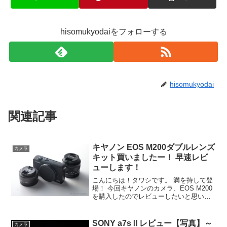
hisomukyodaiをフォローする
hisomukyodai
関連記事
キヤノン EOS M200ダブルレンズ
カメラ
キット買いましたー！ 早速レビ
ューします！
こんにちは！タワシです。 満を持して登
場！ 今回キヤノンのカメラ、EOS M200
を購入したのでレビューしたいと思いま
す。買おうかどうか迷っている人、必
見！！ Canon (キヤノン) EOS M200 ダブ
ルレンズキット購入まで前々から...
SONY a7sⅡレビュー【写真】～
カメラ