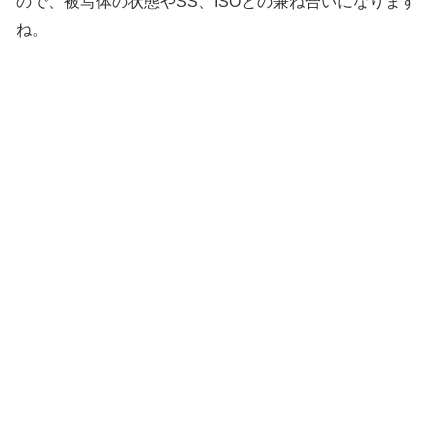
ので、被写体の状態やSS、ISOとの兼ね合いになります
ね。