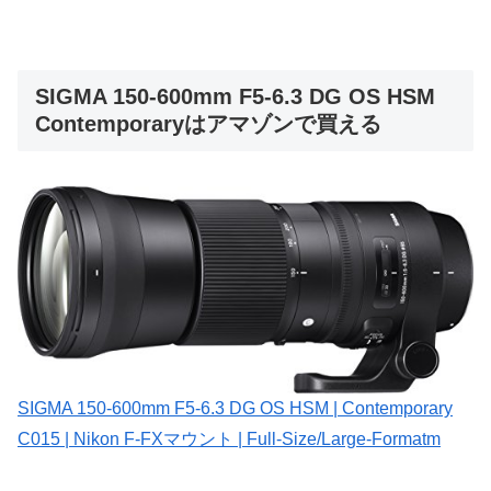
SIGMA 150-600mm F5-6.3 DG OS HSM
Contemporaryはアマゾンで買える
SIGMA 150-600mm F5-6.3 DG OS HSM | Contemporary
C015 | Nikon F-FXマウント | Full-Size/Large-Formatm