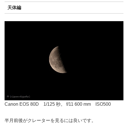
天体編
Canon EOS 80D 1/125 秒。 f/11 600 mm ISO500
半月前後がクレーターを見るには良いです。